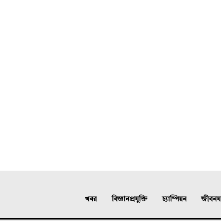
খবর
বিজ্ঞানপ্রযুক্তি
চ্যাম্পিয়ন
জীবনযাত