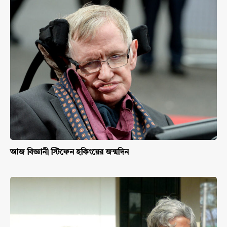
আজ বিজ্ঞানী স্টিফেন হকিংয়ের জন্মদিন