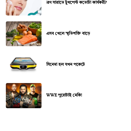
ব্রণ সারাতে টুথপেস্ট কতোটা কার্যকরী?
এসব খেলে স্মৃতিশক্তি বাড়ে
সিনেমা হল যখন পকেটে
WWE পুরোটাই মেকি!