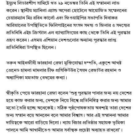
ইয়্যুথ লিডারশীপ সামিটে গত ২৯ নভেম্বর তিনি এই সম্মাননা লাভ
করেন। স্থানীয় ম্যানিলা গ্র্যান্ড অপেরা হোটেলে আয়োজিত সম্মেলনের
চেয়ারম্যান মিঃ রবিন কার্লো এবং জিওয়াইপির সভাপতি দিবাকর
আরিয়ালের উপস্থিতিতে ফিলিপাইনের সংসদ সদস্য ও জিলার ৫ সদস্যের
প্রতিনিধি এইচ ক্রিস্টাল এল ব্যাগ্যাসিংয়ের কাছ থেকে তিনি এই পুরস্কার
গ্রহণ করেন। এসময় এশিয়ান দেশগুলোর অন্যান্য পুরস্কার প্রাপ্ত
প্রতিনিধিরা উপস্থিত ছিলেন।
তরুন আইনজীবী ফারহানা রেজা মুক্তিযোদ্ধা দম্পতি, একুশে আগষ্ট
গ্রেনেড হামলা মামলার চীফ প্রসিকিউটর সৈয়দ রেজাউর রহমান ও
অধ্যাপিকা মমতাজ বেগমের কন্যা।
স্বীকৃতি পেয়ে ফারহানা রেজা বলেন ‘শুধু পুরস্কার পাবার জন্য নয় দেশের
হয়ে কাজ করার জন্য, দেশকে নিয়ে বিশ্বে প্রতিনিধিত্ব করার জন্য আমার
মতো তৈরি হচ্ছে অনেকেই। সঠিক পৃষ্ঠপোষকতায় অবশ্যই তারা দেশের
জন্য সম্মান বয়ে আনবেন বলে আমার বিশ্বাস। আর এই সম্মাননা আমার
দায়িত্বকে আরো বাড়িয়ে দিলো। ন্যায় বিচার প্রতিষ্ঠার সহায়ক ভূমিকা
পালনে আমি আগামীতেও আমার সর্বাত্মক প্রচেষ্টা অব্যাহত রাখবো’।