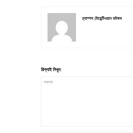
চ্যাম্পস টোয়েন্টিওয়ান ডটকম
রিপ্লাই লিখুন: