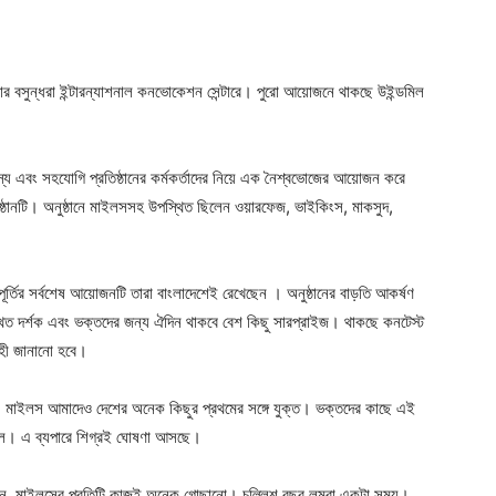
কার বসুন্ধরা ইন্টারন্যাশনাল কনভোকেশন সেন্টারে। পুরো আয়োজনে থাকছে উইন্ডমিল
্য এবং সহযোগি প্রতিষ্ঠানের কর্মকর্তাদের নিয়ে এক নৈশ্বভোজের আয়োজন করে
িষ্ঠানটি। অনুষ্ঠানে মাইলসসহ উপস্থিত ছিলেন ওয়ারফেজ, ভাইকিংস, মাকসুদ,
ূর্তির সর্বশেষ আয়োজনটি তারা বাংলাদেশেই রেখেছেন । অনুষ্ঠানের বাড়তি আকর্ষণ
স্থিত দর্শক এবং ভক্তদের জন্য ঐদিন থাকবে বেশ কিছু সারপ্রাইজ। থাকছে কনটেস্ট
্রহী জানানো হবে।
ন, মাইলস আমাদেও দেশের অনেক কিছুর প্রথমের সঙ্গে যুক্ত। ভক্তদের কাছে এই
িল। এ ব্যপারে শিগ্রই ঘোষণা আসছে।
বলেন, মাইলসের প্রতিটি কাজই অনেক গোছানো। চল্লিশ বছর লম্বা একটা সময়।