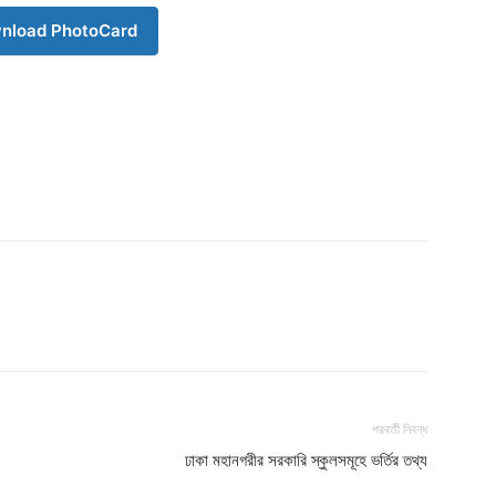
Company
nload PhotoCard
s21
About
Contact us
Subscription Plans
My account
Download PhotoCard
পরবর্তী নিবন্ধ
ঢাকা মহানগরীর সরকারি স্কুলসমূহে ভর্তির তথ্য