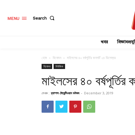
Search
MENU
খবর
বিজ্ঞানপ্রযুক
হোম
বিনোদন
মাইলসের ৪০ বর্ষপূর্তির কনসার্ট ২৪ ডিসেম্বর
বিনোদন
মিউজিক
মাইলসের ৪০ বর্ষপূর্তির 
লেখক :
চ্যাম্পস টোয়েন্টিওয়ান ডটকম
-
December 3, 2019