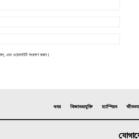
মেল, এবং ওয়েবসাইট সংরক্ষণ করুন।
খবর
বিজ্ঞানপ্রযুক্তি
চ্যাম্পিয়ন
জীবনযাত
যোগা