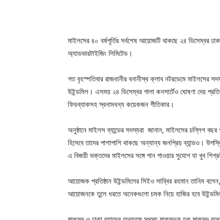
মাইলসের ৪০ বর্ষপূর্তির সর্বশেষ আয়োজটি থাকছে ২৪ ডিসেম্বর ঢা
অ্যাডভারটাইজিং লিমিটেড।
গত বৃহস্পতিবার রাজধানীর বনানীস্থ ক্লাব নটরডেমে মাইলসের সদস
উইন্ডমিল। এসময় ২৪ ডিসেম্বর গালা কনসার্টেও ঘোষণা দেয় প্রত
ফিডব্যাকসহ স্বনামধন্য কয়েকজন গীতিকার।
অনুষ্ঠানে মাইলস ব্যান্ডের সদস্যরা জানান, মাইলসের চল্লিশ বছর প
হিসেবে তাদের পাশাপাশি থাকছে অন্যান্য জনপ্রিয় ব্যান্ডও। উপ
এ বিজয়ী ভক্তদের মাইলসের সঙ্গে গান গাওয়ার সুযোগ যা খুব শিগ
আয়োজক প্রতিষ্ঠান উইন্ডমিলের সিইও সাব্বির রহমান তানিম বলে
আয়োজনকে তুলে ধরতে অনেকগুলো চমক নিয়ে হাজির হবে উইন্ডম
মাকসুদ ও ঢাকা ব্যান্ডের অন্যতম সদস্য মাকসুদুল হক মাকসুদ 