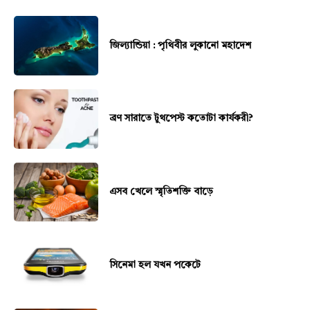
জিল্যান্ডিয়া : পৃথিবীর লুকানো মহাদেশ
ব্রণ সারাতে টুথপেস্ট কতোটা কার্যকরী?
এসব খেলে স্মৃতিশক্তি বাড়ে
সিনেমা হল যখন পকেটে