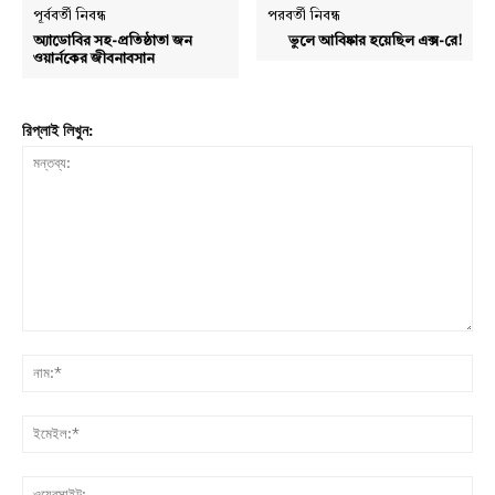
পূর্ববর্তী নিবন্ধ
পরবর্তী নিবন্ধ
অ্যাডোবির সহ-প্রতিষ্ঠাতা জন
ভুলে আবিষ্কার হয়েছিল এক্স-রে!
Company
ওয়ার্নকের জীবনাবসান
About
রিপ্লাই লিখুন:
Contact us
Subscription Plans
My account
Download PhotoCard
মন্তব্য:
নাম:
ইমে
ওয়ে