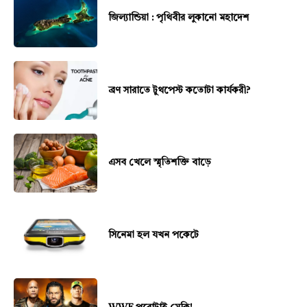
জিল্যান্ডিয়া : পৃথিবীর লুকানো মহাদেশ
ব্রণ সারাতে টুথপেস্ট কতোটা কার্যকরী?
এসব খেলে স্মৃতিশক্তি বাড়ে
সিনেমা হল যখন পকেটে