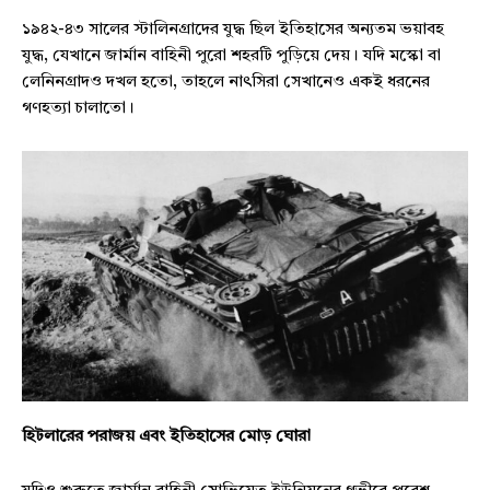
১৯৪২-৪৩ সালের স্টালিনগ্রাদের যুদ্ধ ছিল ইতিহাসের অন্যতম ভয়াবহ
যুদ্ধ, যেখানে জার্মান বাহিনী পুরো শহরটি পুড়িয়ে দেয়। যদি মস্কো বা
লেনিনগ্রাদও দখল হতো, তাহলে নাৎসিরা সেখানেও একই ধরনের
গণহত্যা চালাতো।
হিটলারের পরাজয় এবং ইতিহাসের মোড় ঘোরা