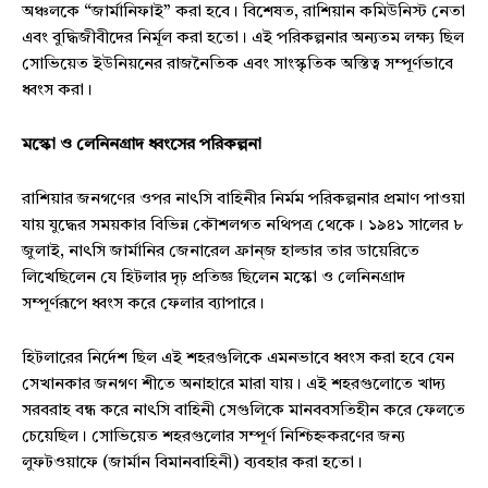
অঞ্চলকে “জার্মানিফাই” করা হবে। বিশেষত, রাশিয়ান কমিউনিস্ট নেতা
এবং বুদ্ধিজীবীদের নির্মূল করা হতো। এই পরিকল্পনার অন্যতম লক্ষ্য ছিল
সোভিয়েত ইউনিয়নের রাজনৈতিক এবং সাংস্কৃতিক অস্তিত্ব সম্পূর্ণভাবে
ধ্বংস করা।
মস্কো ও লেনিনগ্রাদ ধ্বংসের পরিকল্পনা
রাশিয়ার জনগণের ওপর নাৎসি বাহিনীর নির্মম পরিকল্পনার প্রমাণ পাওয়া
যায় যুদ্ধের সময়কার বিভিন্ন কৌশলগত নথিপত্র থেকে। ১৯৪১ সালের ৮
জুলাই, নাৎসি জার্মানির জেনারেল ফ্রান্‌জ হাল্ডার তার ডায়েরিতে
লিখেছিলেন যে হিটলার দৃঢ় প্রতিজ্ঞ ছিলেন মস্কো ও লেনিনগ্রাদ
সম্পূর্ণরূপে ধ্বংস করে ফেলার ব্যাপারে।
হিটলারের নির্দেশ ছিল এই শহরগুলিকে এমনভাবে ধ্বংস করা হবে যেন
সেখানকার জনগণ শীতে অনাহারে মারা যায়। এই শহরগুলোতে খাদ্য
সরবরাহ বন্ধ করে নাৎসি বাহিনী সেগুলিকে মানববসতিহীন করে ফেলতে
চেয়েছিল। সোভিয়েত শহরগুলোর সম্পূর্ণ নিশ্চিহ্নকরণের জন্য
লুফটওয়াফে (জার্মান বিমানবাহিনী) ব্যবহার করা হতো।