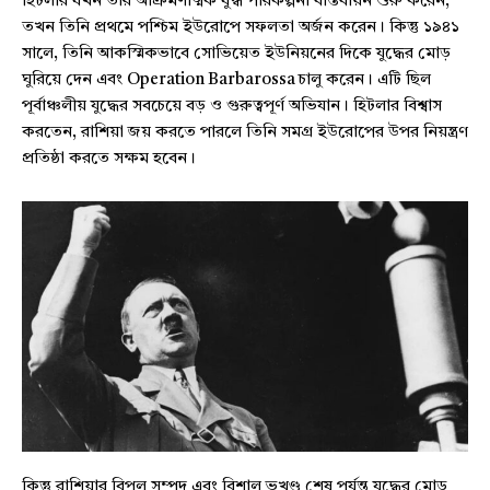
হিটলার যখন তার আক্রমণাত্মক যুদ্ধ পরিকল্পনা বাস্তবায়ন শুরু করেন,
তখন তিনি প্রথমে পশ্চিম ইউরোপে সফলতা অর্জন করেন। কিন্তু ১৯৪১
সালে, তিনি আকস্মিকভাবে সোভিয়েত ইউনিয়নের দিকে যুদ্ধের মোড়
ঘুরিয়ে দেন এবং Operation Barbarossa চালু করেন। এটি ছিল
পূর্বাঞ্চলীয় যুদ্ধের সবচেয়ে বড় ও গুরুত্বপূর্ণ অভিযান। হিটলার বিশ্বাস
করতেন, রাশিয়া জয় করতে পারলে তিনি সমগ্র ইউরোপের উপর নিয়ন্ত্রণ
প্রতিষ্ঠা করতে সক্ষম হবেন।
কিন্তু রাশিয়ার বিপুল সম্পদ এবং বিশাল ভূখণ্ড শেষ পর্যন্ত যুদ্ধের মোড়