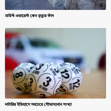
মাউন্ট এভারেস্ট কেন মৃত্যুর ফাঁদ
লটারির ইতিহাসে সবচেয়ে সৌভাগ্যবান সংখ্যা