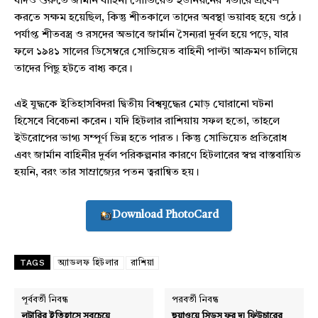
যদিও শুরুতে জার্মান বাহিনী সোভিয়েত ইউনিয়নের গভীরে প্রবেশ
করতে সক্ষম হয়েছিল, কিন্তু শীতকালে তাদের অবস্থা ভয়াবহ হয়ে ওঠে।
পর্যাপ্ত শীতবস্ত্র ও রসদের অভাবে জার্মান সৈন্যরা দুর্বল হয়ে পড়ে, যার
ফলে ১৯৪১ সালের ডিসেম্বরে সোভিয়েত বাহিনী পাল্টা আক্রমণ চালিয়ে
তাদের পিছু হটতে বাধ্য করে।
Champs21
এই যুদ্ধকে ইতিহাসবিদরা দ্বিতীয় বিশ্বযুদ্ধের মোড় ঘোরানো ঘটনা
হিসেবে বিবেচনা করেন। যদি হিটলার রাশিয়ায় সফল হতো, তাহলে
ইউরোপের ভাগ্য সম্পূর্ণ ভিন্ন হতে পারত। কিন্তু সোভিয়েত প্রতিরোধ
এবং জার্মান বাহিনীর দুর্বল পরিকল্পনার কারণে হিটলারের স্বপ্ন বাস্তবায়িত
হয়নি, বরং তার সাম্রাজ্যের পতন ত্বরান্বিত হয়।
Company
Download PhotoCard
About
Contact us
Subscription Plans
TAGS
অ্যাডলফ হিটলার
রাশিয়া
My account
পূর্ববর্তী নিবন্ধ
পরবর্তী নিবন্ধ
লটারির ইতিহাসে সবচেয়ে
হুয়াওয়ে সিডস ফর দ্য ফিউচারের