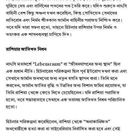
ঘুরিয়ে দেয় এবং বার্লিনের পতনের পথ তৈরি করে। যদিও শুরুতে নাৎসি
বাহিনী বেশ কিছু অঞ্চল দখল করেছিল, কিন্তু সোভিয়েত সেনাদের
প্রতিরোধ এবং নির্মম শীতকাল জার্মান বাহিনীর পরাজয় নিশ্চিত করে।
তবে যদি তারা সফল হতো, তাহলে হিটলার রাশিয়ার উপর নির্মম ও
ভয়ংকর এক শাসনব্যবস্থা চাপিয়ে দিত।
রাশিয়ার জাতিগত নিধন
নাৎসি মতাদর্শে “Lebensraum” বা “জীবনযাপনের জন্য স্থান” ছিল
এক প্রধান নীতি। হিটলারের পরিকল্পনা ছিল পূর্ব ইউরোপ দখল করা এবং
সেখানে জার্মান জনগণের জন্য নতুন বসতি স্থাপন করা। তিনি মনে
করতেন, জার্মান জাতির বৃদ্ধি ও উন্নতির জন্য বিশাল জমির প্রয়োজন, যা
তিনি রাশিয়া থেকে কেড়ে নিতে চেয়েছিলেন। যদি রাশিয়া পরাজিত
হতো, তবে সম্ভাব্যভাবে সেখানে এক ভয়াবহ জাতিগত নিধন পরিচালিত
হতো।
হিটলার পরিকল্পনা করেছিলেন, রাশিয়া থেকে “অনাকাঙ্ক্ষিত”
জনগোষ্ঠীকে হত্যা করা বা সাইবেরিয়ায় নির্বাসিত করা হবে এবং সেই