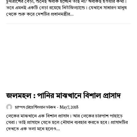
টুথব্রাশের বেড়া, শুনেই অবাক হচ্ছেন তাই না? অবাকই হওয়ার কথা।
তবে এমনই একটি বেড়া রয়েছে নিউজিল্যান্ডে। যেখানে সাধারণ মানুষ
থেকে শুরু করে দেশটির প্রধানমন্ত্রীর...
Company
About
Contact us
Subscription Plans
My account
জলমহল : পানির মাঝখানে বিশাল প্রাসাদ
চ্যাম্পস টোয়েন্টিওয়ান ডটকম
-
May 7, 2018
লেকের মাঝখানে এক বিশাল প্রাসাদ। আর লেকের চারপাশ পাহাড়ে
ঘেরা। তাই প্রাসাদে যেতে হলে নৌযান ব্যবহার করতে হবে। প্রাসাদটির
দেখতে এক তলা মনে হলেও...