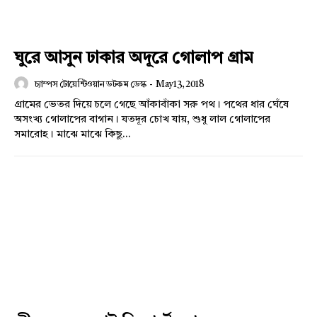
ঘুরে আসুন ঢাকার অদূরে গোলাপ গ্রাম
চ্যাম্পস টোয়েন্টিওয়ান ডটকম ডেস্ক
-
May 13, 2018
গ্রামের ভেতর দিয়ে চলে গেছে আঁকাবাঁকা সরু পথ। পথের ধার ঘেঁষে
অসংখ্য গোলাপের বাগান। যতদূর চোখ যায়, শুধু লাল গোলাপের
সমারোহ। মাঝে মাঝে কিছু...