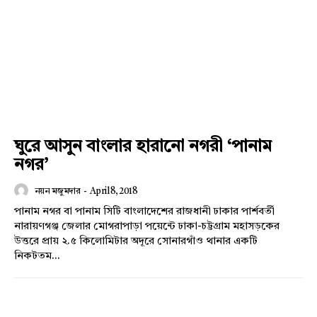
ঘুরে আসুন বাংলার হারানো নগরী ‘পানাম
নগর’
নয়ন মজুমদার
-
April 8, 2018
পানাম নগর বা পানাম সিটি বাংলাদেশের রাজধানী ঢাকার পার্শবর্তী
নারায়ণগঞ্জ জেলার মোগরাপাড়া পয়েন্টে ঢাকা-চট্টগ্রাম মহাসড়কের
উত্তরে প্রায় ২.৫ কিলোমিটার অদূরে সোনারগাঁও থানার একটি
নিকটতম...