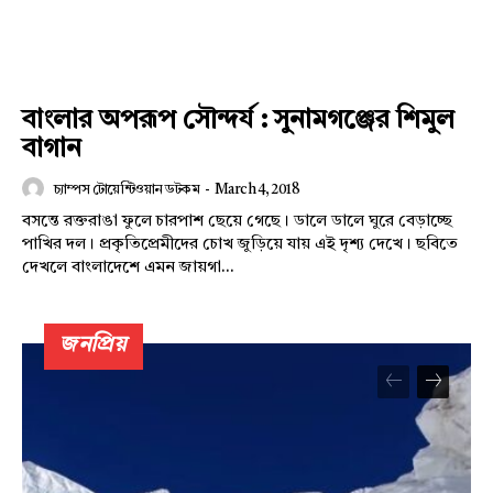
বাংলার অপরূপ সৌন্দর্য : সুনামগঞ্জের শিমুল
বাগান
চ্যাম্পস টোয়েন্টিওয়ান ডটকম
-
March 4, 2018
বসন্তে রক্তরাঙা ফুলে চারপাশ ছেয়ে গেছে। ডালে ডালে ঘুরে বেড়াচ্ছে
পাখির দল। প্রকৃতিপ্রেমীদের চোখ জুড়িয়ে যায় এই দৃশ্য দেখে। ছবিতে
দেখলে বাংলাদেশে এমন জায়গা...
জনপ্রিয়