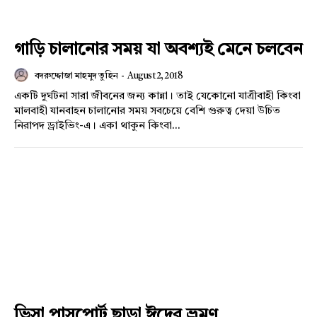
গাড়ি চালানোর সময় যা অবশ্যই মেনে চলবেন
বদরুদ্দোজা মাহমুদ তুহিন
-
August 2, 2018
একটি দুর্ঘটনা সারা জীবনের জন্য কান্না। তাই যেকোনো যাত্রীবাহী কিংবা
মালবাহী যানবাহন চালানোর সময় সবচেয়ে বেশি গুরুত্ব দেয়া উচিত
নিরাপদ ড্রাইভিং-এ। একা থাকুন কিংবা...
ভিসা পাসপোর্ট ছাড়া ঈদের ভ্রমণ