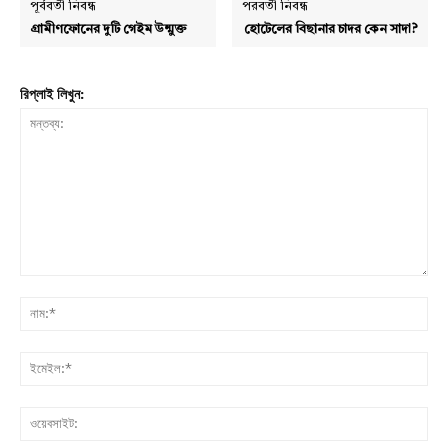
পূর্ববর্তী নিবন্ধ
পরবর্তী নিবন্ধ
গ্রামীণফোনের দুটি গেইম উন্মুক্ত
হোটেলের বিছানার চাদর কেন সাদা?
রিপ্লাই লিখুন:
মন্তব্য:
নাম:
ইমে
ওয়ে