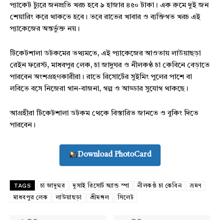
প্যাকেট ট্যুরে জনপ্রতি খরচ হবে ৯ হাজার ৪৫০ টাকা। এক রুমে দুই জন
শেয়ারিং করে থাকতে হবে। তবে রাতের খাবার ও ব্যক্তিগত খরচ এই
প্যাকেজের অন্তর্ভুক্ত নয়।
টিকেটশালা ডটকমের তথ্যমতে, এই প্যাকেজের আওতায় লাউয়াছড়া
রেইন ফরেস্ট, মাধবপুর লেক, চা জাদুঘর ও নীলকণ্ঠ চা কেবিনে বেড়াতে
পারবেন অংশগ্রহণকারীরা। রাতে রিসোর্টের সুইমিং পুলের পাশে বা
লবিতে বসে নিজেরা গান-বাজনা, গল্প ও আড্ডার সুযোগ থাকছে।
আগ্রহীরা টিকেটশালা ডটকম থেকে বিস্তারিত জানতে ও বুকিং দিতে
পারবেন।
Download PhotoCard
TAGS
চা জাদুঘর
দুসাই রিসোর্ট অ্যান্ড স্পা
নীলকণ্ঠ চা কেবিন
ভ্রমণ
মাধবপুর লেক
লাউয়াছড়া
শ্রীমঙ্গল
সিলেট