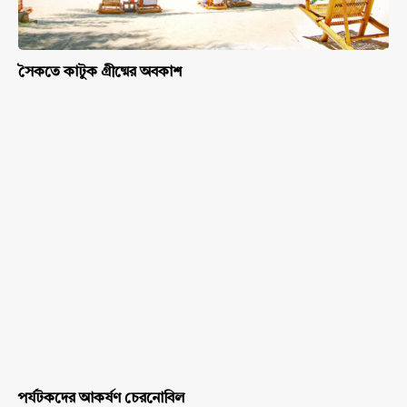
সৈকতে কাটুক গ্রীষ্মের অবকাশ
পর্যটকদের আকর্ষণ চেরনোবিল