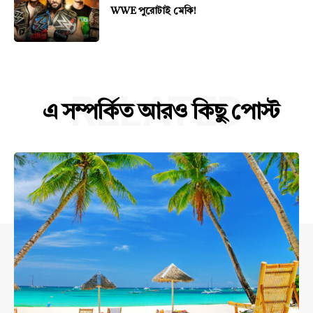
WWE পুরোটাই মেকি!
RELATED
এ সম্পর্কিত আরও কিছু পোস্ট