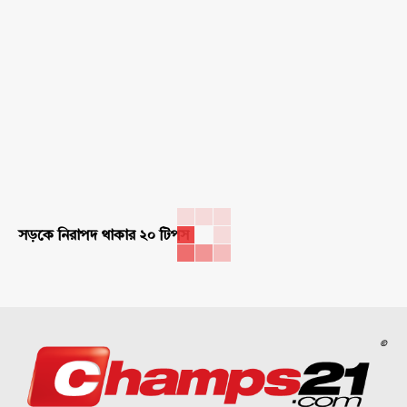
সড়কে নিরাপদ থাকার ২০ টিপস
©