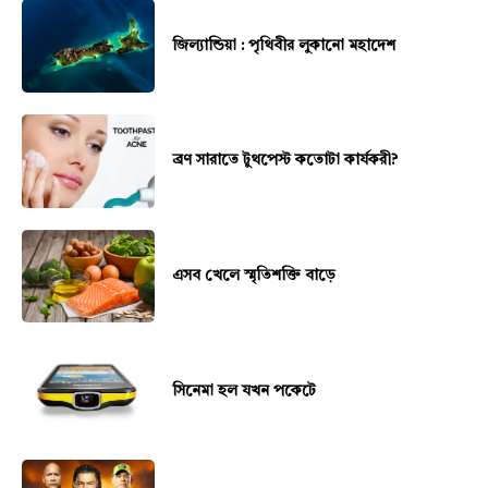
জিল্যান্ডিয়া : পৃথিবীর লুকানো মহাদেশ
ব্রণ সারাতে টুথপেস্ট কতোটা কার্যকরী?
এসব খেলে স্মৃতিশক্তি বাড়ে
সিনেমা হল যখন পকেটে