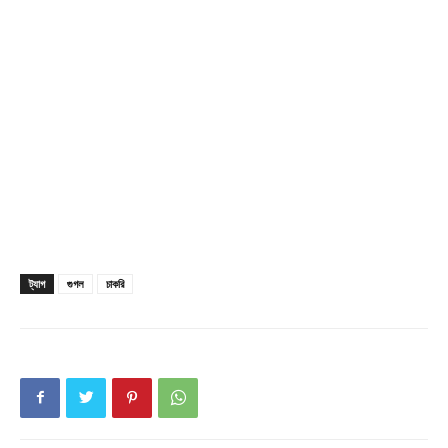
Company
About
Contact us
Subscription Plans
My account
ট্যাগ
গুগল
চাকরি
Download PhotoCard