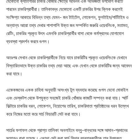
যেকোনো ক্যাটাগরির চাকরি খোঁজার ক্ষেত্রে অভিনব এক অভিজ্ঞতা উপভোগ করতে
পারবেন চাকরিপ্রার্থীরা। তালিকাবদ্ধ যেকোনো একটি চাকরির উপর ক্লিক করলেই
সংক্ষিপ্ত আকারে বিভিন্ন তথ্য যেমন- জব টাইটেল, লোকেশন, ফুলটাইম/পার্টটাইম ও
অন্যান্য আরো তথ্য দেখার পাশাপাশি উক্ত জব সম্পর্কিত জরুরি ওয়েবলিংক, মতামত,
রেটিং, চাকরির প্রকৃত উৎস এমনকি চাকরিপ্রার্থীর বাসা থেকে কর্মস্থলের যোগাযোগ
ব্যবস্থা প্রদর্শন করবে গুগল।
অতঃপর সেখান থেকে চাকরিপ্রার্থীকে নিয়ে যাবে চাকরিটির প্রকৃত ওয়েবলিংকে যেখানে
বিস্তারিতভাবে উক্ত চাকরির তথ্য দেয়া আছে এবং যেখান থেকে চাকরিটির জন্য আবেদন
করা যাবে।
একেকজনের একক চাহিদা অনুযায়ী অসংখ্য টুল ব্যবহার করেছে গুগল যেনো মোবাইল
এবং ডেস্কটপ থেকে উপযুক্ত সহজেই চাকরি খোঁজার কাজটি সম্পন্ন করা যায়। স্মার্ট
ফিল্টারে চাকরির ধরন, লোকেশন, নিয়োগের তারিখ, চাকরিদাতা প্রতিষ্ঠানের ধরন উল্লেখ
করে নিজের মতো করে সার্চ ফিচারটি সেট করা যাবে।
সার্চের ফলাফল থেকে প্রাপ্ত তালিকা অনলাইনে বন্ধু-বান্ধবের সঙ্গে আদান-প্রদানের
সুযোগও রাখা হয়েছে। এছাড়া সেট করা সার্চ ফিচার ব্যবহারকারীকে তার উপযুক্ত