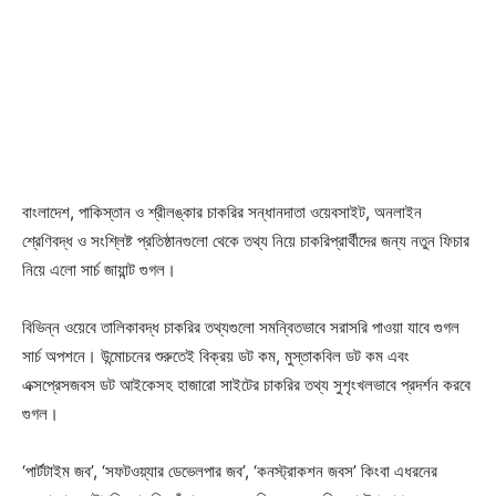
বাংলাদেশ, পাকিস্তান ও শ্রীলঙ্কার চাকরির সন্ধানদাতা ওয়েবসাইট, অনলাইন
শ্রেণিবদ্ধ ও সংশ্লিষ্ট প্রতিষ্ঠানগুলো থেকে তথ্য নিয়ে চাকরিপ্রার্থীদের জন্য নতুন ফিচার
নিয়ে এলো সার্চ জায়ান্ট গুগল।
বিভিন্ন ওয়েবে তালিকাবদ্ধ চাকরির তথ্যগুলো সমন্বিতভাবে সরাসরি পাওয়া যাবে গুগল
সার্চ অপশনে। উন্মোচনের শুরুতেই বিক্রয় ডট কম, মুস্তাকবিল ডট কম এবং
এক্সপ্রেসজবস ডট আইকেসহ হাজারো সাইটের চাকরির তথ্য সুশৃংখলভাবে প্রদর্শন করবে
গুগল।
‘পার্টটাইম জব’, ‘সফটওয়্যার ডেভেলপার জব’, ‘কনস্ট্রাকশন জবস’ কিংবা এধরনের