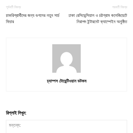
পূর্ববর্তী নিবন্ধ
পরবর্তী নিবন্ধ
My account
চাকরিপ্রার্থীদের জন্য গুগলের নতুন সার্চ
ঢাকা রেসিডেন্সিয়াল ও চট্টগ্রাম কলেজিয়েটে
ফিচার
নিরাপদ ইন্টারনেট ক্যাম্পেইন অনুষ্ঠিত
Download PhotoCard
চ্যাম্পস টোয়েন্টিওয়ান ডটকম
রিপ্লাই লিখুন: