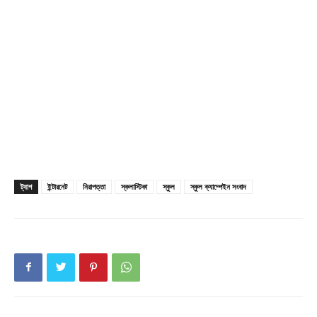
Champs21
ট্যাগ
ইন্টারনেট
নিরাপত্তা
স্কলাস্টিকা
স্কুল
স্কুল ক্যাম্পেইন সংবাদ
Company
About
Contact us
Subscription Plans