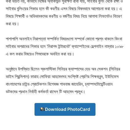
করা উচিত নয়, কীভাবে নিজের অ্যাকাউন্ট সুরক্ষিত রাখা যায়, সাইবার বুলিং থেকে রক্ষা ও
সাইবার বুলিংয়ের শিকার হলে কী করণীয় এসব বিষয়ে বিষদভাবে আলোচনা করা হয়। এ
বিষয়ে শিক্ষার্থী ও অভিভাবকদের করণীয় ও বর্জণীয় বিষয় নিয়ে আলাদা লিফলেটও বিতরণ
করা হয়।
পাশাপাশি অনলাইন নিরাপত্তা সম্পর্কিত বিষয়গুলো সম্পর্কে কোনো প্রশ্ন থাকলে কিংবা
সাইবার অপরাধের শিকার হলে ‘নিরাপদ ইন্টারনেট’ ক্যাম্পেইনের হেল্পলাইন নাম্বার ১০৯৮
এ কল করার বিষয়েও শিশুদেরকে অবহিত করা হয়।
অনুষ্ঠানে উপস্থিত ছিলেন স্কলাস্টিকা সিনিয়র ক্যাম্পাসের হেড অব সেকশন (সিনিয়র
ভাইস প্রিন্সিপাল) ফারাহ সোফিয়া আহমেদসহ সংশ্লিষ্ট শ্রেণির শিক্ষকবৃন্দ, ইউনিফেস
বাংলাদেশের চাইন্ড প্রোটেকশন বিশেষজ্ঞ শাবনাজ জাহেরিন, চ্যাম্পসটোয়েন্টিওয়ান
ডটকমের প্রধান নির্বাহী কর্মকর্তা রাসেল টি আহমেদ প্রমুখ।
Download PhotoCard