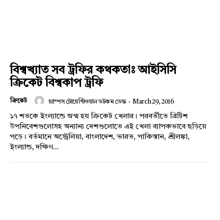
Champs21
বিশ্বখ্যাত সব ট্রফির কথকতাঃ আইসিসি
ক্রিকেট বিশ্বকাপ ট্রফি
ক্রিকেট
চ্যাম্পস টোয়েন্টিওয়ান ডটকম ডেস্ক
-
March 29, 2016
Company
১৭ শতকে ইংল্যান্ডে জন্ম হয় ক্রিকেট খেলার। পরবর্তীতে ব্রিটিশ
উপনিবেশগুলোসহ অন্যান্য দেশগুলোতে এই খেলা ব্যাপকভাবে ছড়িয়ে
About
পড়ে। বর্তমানে অস্ট্রেলিয়া, বাংলাদেশ, ভারত, পাকিস্তান, শ্রীলঙ্কা,
Contact us
ইংল্যান্ড, দক্ষিণ...
Subscription Plans
My account