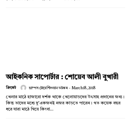
আইকনিক সাপোর্টার : শোয়েব আলী বুখারী
ক্রিকেট
চ্যাম্পস টোয়েন্টিওয়ান ডটকম
-
March 18, 2018
খেলার মাঠে হাজারো দর্শক থাকে খেলোয়াড়দের উৎসাহ প্রদানের জন্য।
কিন্তু তাদের মধ্যে দু’একজনই নজর কাড়তে পারেন। গত কয়েক বছর
ধরে যারা মাঠে গিয়ে কিংবা...