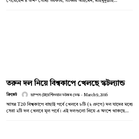
পেয়েছেন ৪ জন- সৌম্য সরকার, সাব্বির আহমেদ, মাহমুদুল্লাহ...
তরুন দল নিয়ে বিশ্বকাপে খেলছে স্কটল্যান্ড
ক্রিকেট
চ্যাম্পস টোয়েন্টিওয়ান ডটকম ডেস্ক
-
March 9, 2016
আসন্ন T20 বিশ্বকাপে বাছাই পর্বে খেলবে ৮টি (২ গ্রুপে) দল যাদের মধ্যে
সেরা ২টি দল খেলবে মূল পর্বে। এই দলগুলো নিয়ে এ অংশে থাকছে...