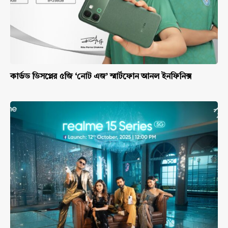
কার্ভড ডিসপ্লের ৫জি ‘নোট এজ’ স্মার্টফোন আনল ইনফিনিক্স