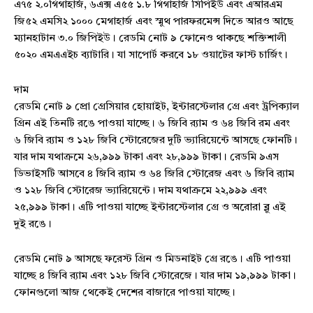
এ৭৫ ২.০গিগাহার্জ, ৬এক্স এ৫৫ ১.৮ গিগাহার্জ সিপিইউ এবং এআরএম
জি৫২ এমসি২ ১০০০ মেগাহার্জ এবং স্মুথ পারফরমেন্স দিতে আরও আছে
ম্যানহাটান ৩.০ জিপিইউ। রেডমি নোট ৯ ফোনেও থাকছে শক্তিশালী
৫০২০ এমএএইচ ব্যাটারি। যা সাপোর্ট করবে ১৮ ওয়াটের ফাস্ট চার্জিং।
দাম
রেডমি নোট ৯ প্রো গ্রেসিয়ার হোয়াইট, ইন্টারস্টেলার গ্রে এবং ট্রপিক্যাল
গ্রিন এই তিনটি রঙে পাওয়া যাচ্ছে। ৬ জিবি র‌্যাম ও ৬৪ জিবি রম এবং
৬ জিবি র‌্যাম ও ১২৮ জিবি স্টোরেজের দুটি ভ্যারিয়েন্টে আসছে ফোনটি।
যার দাম যথাক্রমে ২৬,৯৯৯ টাকা এবং ২৮,৯৯৯ টাকা। রেডমি ৯এস
ডিভাইসটি আসবে ৪ জিবি র‌্যাম ও ৬৪ জিরি স্টোরেজ এবং ৬ জিবি র‌্যাম
ও ১২৮ জিবি স্টোরেজ ভ্যারিয়েন্টে। দাম যথাক্রমে ২২,৯৯৯ এবং
২৫,৯৯৯ টাকা। এটি পাওয়া যাচ্ছে ইন্টারস্টেলার গ্রে ও অরোরা ব্লু এই
দুই রঙে।
রেডমি নোট ৯ আসছে ফরেস্ট গ্রিন ও মিডনাইট গ্রে রঙে। এটি পাওয়া
যাচ্ছে ৪ জিবি র‌্যাম এবং ১২৮ জিবি স্টোরেজে। যার দাম ১৯,৯৯৯ টাকা।
ফোনগুলো আজ থেকেই দেশের বাজারে পাওয়া যাচ্ছে।