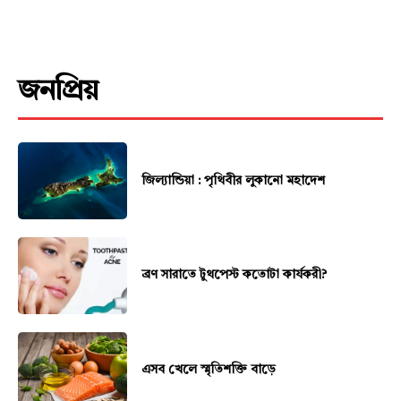
জনপ্রিয়
জিল্যান্ডিয়া : পৃথিবীর লুকানো মহাদেশ
ব্রণ সারাতে টুথপেস্ট কতোটা কার্যকরী?
এসব খেলে স্মৃতিশক্তি বাড়ে