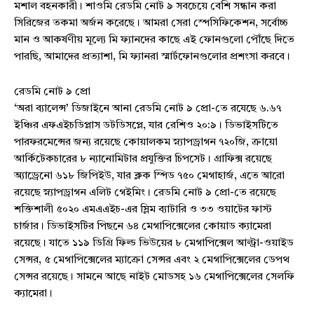
মশাল বহনকারী। শাওমি রেডমি নোট ৯ সবচেয়ে বেশি সন্ধান করা
সিরিজের তকমা অর্জন করেছে। আমরা সেরা স্পেসিফিকেশন, সর্বোচ্চ
মান ও আকর্ষণীয় মূল্যে মি ফ্যানদের কাছে এই ফোনগুলো পৌঁছে দিতে
পারছি, আমাদের প্রত্যাশা, মি ফ্যানরা স্মার্টফোনগুলোর প্রশংসা করবে।
রেডমি নোট ৯ প্রো
‘অরা ব্যালেন্স’ ডিজাইনে আনা রেডমি নোট ৯ প্রো-তে রযেছে ৬.৬৭
ইঞ্চির এফএইচডিপ্লাস ডটডিসপ্লে, যার রেশিও ২০:৯। ডিভাইসটিতে
পারফরমেন্সের জন্য রয়েছে কোয়ালকম স্ন্যাপড্রাগন ৭২০জি, ক্রায়ো
আর্কিটেকচারের ৮ ন্যানোমিটার প্রযুক্তির চিপসেট। গ্রাফিক্স রয়েছে
অ্যাড্রেনো ৬১৮ জিপিইউ, যার ক্লক স্পিড ৭৫০ মেগাহার্জ, এতে আরো
রয়েছে স্ন্যাপড্রাগন এলিট গেইমিং। রেডমি নোট ৯ প্রো-তে রয়েছে
শক্তিশালী ৫০২০ এমএএইচ-এর স্লিম ব্যাটারি ও ৩৩ ওয়াটের ফাস্ট
চার্জার। ডিভাইসটির পিছনে ৬৪ মেগাপিক্সেলের কোয়াড ক্যামেরা
রয়েছে। যাতে ১১৯ ডিগ্রি ফিল্ড ভিউয়ের ৮ মেগাপিক্সেল আল্ট্রা-ওয়াইড
সেন্সর, ৫ মেগাপিক্সেলের ম্যাক্রো সেন্সর এবং ২ মেগাপিক্সেলের ডেপথ
সেন্সর রয়েছে। সামনে আছে নাইট মোডসহ ১৬ মেগাপিক্সেলের সেলফি
ক্যামেরা।