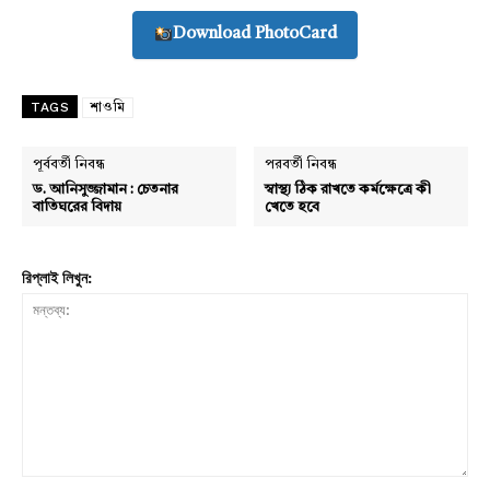
Download PhotoCard
TAGS
শাওমি
পূর্ববর্তী নিবন্ধ
পরবর্তী নিবন্ধ
ড. আনিসুজ্জামান : চেতনার
স্বাস্থ্য ঠিক রাখতে কর্মক্ষেত্রে কী
বাতিঘরের বিদায়
খেতে হবে
রিপ্লাই লিখুন:
Champs21
মন্তব্য: