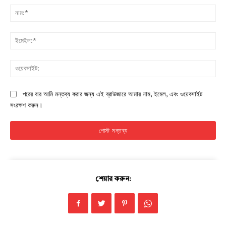
নাম:
ইমে
Company
ওয়ে
About
পরের বার আমি মন্তব্য করার জন্য এই ব্রাউজারে আমার নাম, ইমেল, এবং ওয়েবসাইট
Contact us
সংরক্ষণ করুন।
Subscription Plans
My account
Download PhotoCard
শেয়ার করুন: