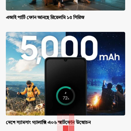
এআই পার্টি ফোন আনছে রিয়েলমি ১৫ সিরিজ
দেশে স্যামসাং গ্যালাক্সি এ০৬ স্মার্টফোন উন্মোচন