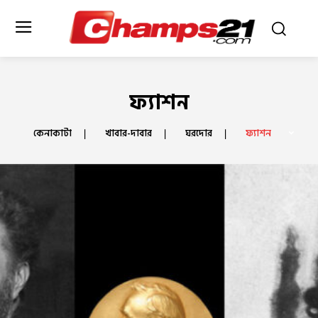
ফ্যাশন
কেনাকাটা
খাবার-দাবার
ঘরদোর
ফ্যাশন