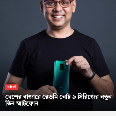
গ্যাজেট
দেশের বাজারে রেডমি নোট ৯ সিরিজের নতুন
তিন স্মার্টফোন