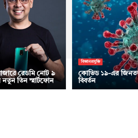
বিজ্ঞানপ্রযুক্তি
াজারে রেডমি নোট ৯
কোভিড ১৯-এর জিনতত্ত
নতুন তিন স্মার্টফোন
বিবর্তন