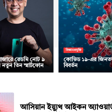
বিজ্ঞানপ্রযুক্তি
াজারে রেডমি নোট ৯
কোভিড ১৯-এর জিনতত্ত
নতুন তিন স্মার্টফোন
বিবর্তন
আসিয়ান ইয়্যুথ আইকন অ্যাওয়ার্