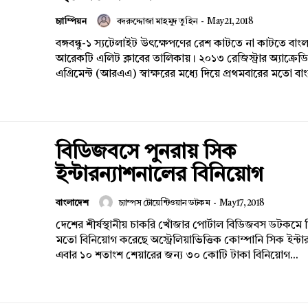
Contact us
চ্যাম্পিয়ন
বদরুদ্দোজা মাহমুদ তুহিন
-
May 21, 2018
Subscription Plans
বঙ্গবন্ধু-১ স্যটেলাইট উৎক্ষেপণের রেশ কাটতে না কাটতে বাং
My account
আরেকটি এলিট ক্লাবের তালিকায়। ২০১৩ রেজিস্ট্রার অ্যাক্রে
এগ্রিমেন্ট (আরএএ) স্বাক্ষরের মধ্যে দিয়ে প্রথমবারের মতো বা
বিডিজবসে পুনরায় সিক
ইন্টারন্যাশনালের বিনিয়োগ
বাংলাদেশ
চ্যাম্পস টোয়েন্টিওয়ান ডটকম
-
May 17, 2018
দেশের শীর্ষস্থানীয় চাকরি খোঁজার পোর্টাল বিডিজবস ডটকমে দ
মতো বিনিয়োগ করেছে অস্ট্রেলিয়াভিত্তিক কোম্পানি সিক ইন্টা
এবার ১০ শতাংশ শেয়ারের জন্য ৩০ কোটি টাকা বিনিয়োগ...