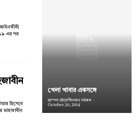
ন আইনজীবী
২০১৯ এর পর
হজাবীন
খেলা খাবার একসঙ্গে
চ্যাম্পস টোয়েন্টিওয়ান ডটকম
-
িনিয়ার হিসেবে
October 30, 2014
য়ে মাহজাবীন