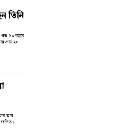
েন তিনি
য়। গত ৬০ বছরে
ার প্রায় ২০
যা
িলেন তার
াথে জড়িত।