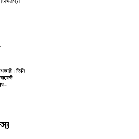
 (টিসিএস)।
োগকারী। তিনি
 বাফেট
ীয়...
স্য