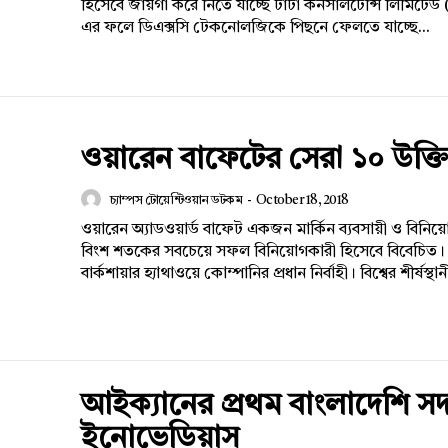
হিসেবে জায়গা করে নিতে যাচ্ছে টাটা কনসালটেন্সি লিমিটেড
এর ফলে ডিএক্সসি টেকনোলজিকে পিছনে ফেলতে যাচ্ছে...
ওয়ারেন বাফেটের সেরা ১০ উক্তি
চ্যাম্পস টোয়েন্টিওয়ান ডটকম
-
October 18, 2018
ওয়ারেন অ্যাডওয়ার্ড বাফেট একজন মার্কিন ব্যবসায়ী ও বিনিয়
বিংশ শতকের সবচেয়ে সফল বিনিয়োগকারী হিসেবে বিবেচিত।
বার্কশায়ার হ্যাথাওয়ে কোম্পানির প্রধান নির্বাহী। বিশ্বের শীর্ষস্থান
Company
আইক্যানের প্রথম বাংলাদেশি সদ
s21
About
ইনোভেডিয়াস