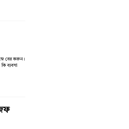
ঁজে বের করুন।
া
জেফ