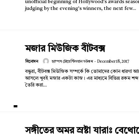
unofficial beginning of Hollywood’s awards seaso
judging by the evening’s winners, the next few...
Company
মজার মিউজিক বীটবক্স
s21
About
বিনোদন
চ্যাম্পস টোয়েন্টিওয়ান ডটকম
-
December 18, 2017
Contact us
বন্ধুরা, বীটবক্স মিউজিক সম্পর্কে কি তোমাদের কোন ধারণা আছ
Subscription Plans
আসলে খুবই মজার একটা কাজ। এর মাধ্যমে বিভিন্ন রকম শব্দ
My account
তৈরি করা...
সঙ্গীতের অমর স্রষ্টা যারাঃ বেথ