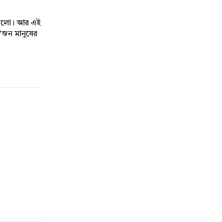
িসগুলো। আর এই
ক’জন মানুষের