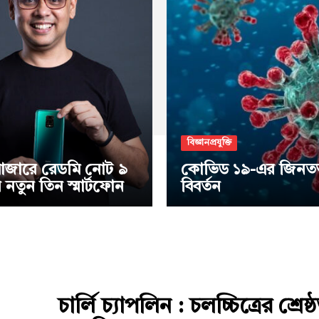
বিজ্ঞানপ্রযুক্তি
াজারে রেডমি নোট ৯
কোভিড ১৯-এর জিনতত্ত
নতুন তিন স্মার্টফোন
বিবর্তন
চার্লি চ্যাপলিন : চলচ্চিত্রের শ্রেষ