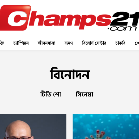
্তি
চ্যাম্পিয়ন
জীবনযাত্রা
ভ্রমণ
রিসোর্স সেন্টার
চাকরি
খে
বিনোদন
টিভি শো
সিনেমা