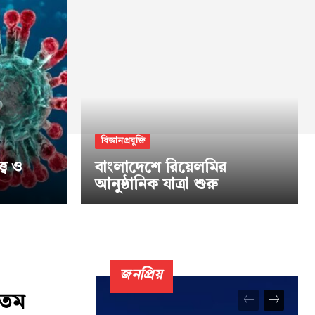
বিজ্ঞানপ্রযুক্তি
্ব ও
বাংলাদেশে রিয়েলমির
আনুষ্ঠানিক যাত্রা শুরু
জনপ্রিয়
্ঠতম