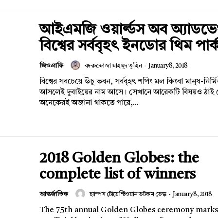
আইএমজি ওয়ার্ল্ডস অব অ্যাডভেঞ
বিশ্বের সর্ববৃহৎ ইনডোর থিম পার্
জিওগ্রাফি
বদরুদ্দোজা মাহমুদ তুহিন
-
January 8, 2018
বিশ্বের সবচেয়ে উচু ভবন, সর্ববৃহৎ শপিং মল কিংবা মানুষ-নির্মি
আসলেই দুবাইয়ের নাম আসে। সেখানে আরেকটি বিষয়ও ঠাই 
অনেকেরই অজানা থাকতে পারে,...
2018 Golden Globes: the
complete list of winners
আন্তর্জাতিক
চ্যাম্পস টোয়েন্টিওয়ান ডটকম ডেস্ক
-
January 8, 2018
The 75th annual Golden Globes ceremony marks