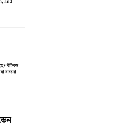
n, and
ে? বীটবক্স
 বা বাজনা
োভেন