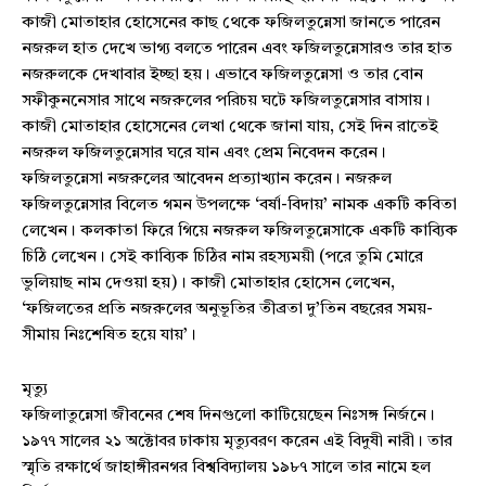
কাজী মোতাহার হোসেনের কাছ থেকে ফজিলতুন্নেসা জানতে পারেন
নজরুল হাত দেখে ভাগ্য বলতে পারেন এবং ফজিলতুন্নেসারও তার হাত
নজরুলকে দেখাবার ইচ্ছা হয়। এভাবে ফজিলতুন্নেসা ও তার বোন
সফীকুননেসার সাথে নজরুলের পরিচয় ঘটে ফজিলতুন্নেসার বাসায়।
কাজী মোতাহার হোসেনের লেখা থেকে জানা যায়, সেই দিন রাতেই
নজরুল ফজিলতুন্নেসার ঘরে যান এবং প্রেম নিবেদন করেন।
ফজিলতুন্নেসা নজরুলের আবেদন প্রত্যাখ্যান করেন। নজরুল
ফজিলতুন্নেসার বিলেত গমন উপলক্ষে ‘বর্ষা-বিদায়’ নামক একটি কবিতা
লেখেন। কলকাতা ফিরে গিয়ে নজরুল ফজিলতুন্নেসাকে একটি কাব্যিক
চিঠি লেখেন। সেই কাব্যিক চিঠির নাম রহস্যময়ী (পরে তুমি মোরে
ভুলিয়াছ নাম দেওয়া হয়)। কাজী মোতাহার হোসেন লেখেন,
‘ফজিলতের প্রতি নজরুলের অনুভূতির তীব্রতা দু’তিন বছরের সময়-
সীমায় নিঃশেষিত হয়ে যায়’।
Champs21
মৃত্যু
ফজিলাতুন্নেসা জীবনের শেষ দিনগুলো কাটিয়েছেন নিঃসঙ্গ নির্জনে।
১৯৭৭ সালের ২১ অক্টোবর ঢাকায় মৃত্যুবরণ করেন এই বিদুষী নারী। তার
স্মৃতি রক্ষার্থে জাহাঙ্গীরনগর বিশ্ববিদ্যালয় ১৯৮৭ সালে তার নামে হল