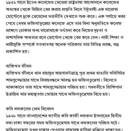
১৯৫২ সালে ইডেন কলেজের মেয়েরা রাষ্ট্রভাষা আন্দোলনে কলেজের
অভ্যন্তর থেকে মিছিল বের করার প্রস্তুতি নিলে উর্দুভাষী এক দারোগা
হোস্টেলে ঢুকে মেয়েদের ভয়ভীতি দেখাতে শুরু করে। এক পর্যায়ে খবর
পেয়ে বেগম ফজিলাতুন্নেছা কলেজে এসে তার বিনা অনুমতিতে কলেজ
প্রাঙ্গণে ঢোকার জন্য দারোগাকে ভর্ৎসনা করে নিজের দৃঢ়তা ও
প্রশাসনিক ক্ষমতার বলে হোস্টেল থেকে বের করে দেন। নারী শিক্ষা ও
নারীমুক্তি সম্পর্কে সওগাতসহ অনেক পত্রিকায় তার বিভিন্ন প্রবন্ধ, গল্প
প্রকাশিত হয়।
ব্যক্তিগত জীবন
ব্যক্তিগত জীবনে খান বাহাদুর আহসানউল্লাহ্র পুত্র প্রথম বাঙালি সলিসিটর
শামসুজ্জোহার সাথে বিবাহবন্ধনে আবদ্ধ হন ফজিলতুন্নেসা। বিলেতে
থাকাকালে তার সাথে শামসুজ্জোহার পরিচয় হয়। পরবর্তীতে প্রিন্সিপাল
ইব্রাহিম খার মধ্যস্থতায় জোহার সাথে ফজিলতুন্নেসার বিয়ে হয়।
কবি নজরুলের প্রেম নিবেদন
১৯২৮ সালে বাংলাদেশের জাতীয় কবি কাজী নজরুল ইসলামের দ্বিতীয়
দফা ঢাকা সফরের সময় ফজিলতুন্নেসার সাথে নজরুলের পরিচয় ঘটে।
ফজিলতুন্নেসা তখন ঢাকার দেওয়ান বাজারস্থ হাসিনা মঞ্জিলে থাকতেন।