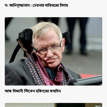
ড. আনিসুজ্জামান : চেতনার বাতিঘরের বিদায়
আজ বিজ্ঞানী স্টিফেন হকিংয়ের জন্মদিন