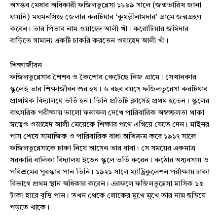
অসম্ভব মেধার অধিকারী ফজিলতুন্নেসা ১৮৯৯ সালে (জন্মতারিখ জানা
যায়নি) ময়মনসিংহ জেলার করটিয়ার ‘কুমল্লীনামদার’ গ্রামে জন্মগ্রহণ
করেন। তার পিতার নাম ওয়াহেদ আলী খাঁ। করোটিয়ার জমিদার
বাড়িতে সামান্য একটি চাকরি করতেন ওয়াহেদ আলী খাঁ।
শিক্ষাজীবন
ফজিলতুন্নেসার শৈশব ও কৈশোর কেটেছে নিজ গ্রামে। সেখানকার
স্কুলেই তার শিক্ষাজীবন শুর হয়। ৬ বছর বয়সে ফজিলতুন্নেসা করটিয়ার
প্রাথমিক বিদ্যালয়ে ভর্তি হন। তিনি প্রতিটি ক্লাসেই প্রথম হতেন। স্কুলের
বাৎসরিক পরীক্ষায় ভালো ফলাফল দেখে পারিবারিক অস্বচ্ছলতা থাকা
স্বত্বেও ওয়াহেদ আলী মেয়েকে শিক্ষার পথে এগিয়ে যেতে দেন। মাইনর
পাস শেষে সামাজিক ও পারিবারিক বাধা অতিক্রম করে ১৯১৭ সালে
ফজিলতুন্নেসাকে ঢাকা নিয়ে আসেন তার বাবা। সে সময়ের একমাত্র
সরকারি বালিকা বিদ্যালয় ইডেন স্কুলে ভর্তি করেন। কঠোর অধ্যবসায় ও
পরিশ্রমের পুরস্কার পান তিনি। ১৯২১ সালে ম্যাট্রিকুলেশন পরীক্ষায় ঢাকা
বিভাগে প্রথম স্থান অধিকার করেন। এরফলে ফজিলতুন্নেসা মাসিক ১৫
টাকা হারে বৃত্তি পান। তখন থেকে লোকের মুখে মুখে তার নাম ছড়িয়ে
পড়তে খাকে।