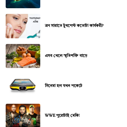
ব্রণ সারাতে টুথপেস্ট কতোটা কার্যকরী?
এসব খেলে স্মৃতিশক্তি বাড়ে
সিনেমা হল যখন পকেটে
WWE পুরোটাই মেকি!