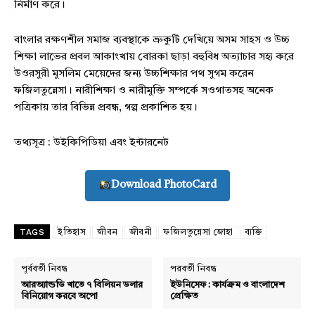
নির্মাণ করে।
Company
বাংলার রক্ষণশীল সমাজ ব্যবস্থাকে ভ্রুকুটি দেখিয়ে অসম সাহস ও উচ্চ
About
শিক্ষা লাভের প্রবল আকাংখায় বোরকা ছাড়া বহুবিধ অত্যাচার সহ্য করে
Contact us
উওরসুরী মুসলিম মেয়েদের জন্য উচ্চশিক্ষার পথ সুগম করেন
Subscription Plans
ফজিলতুন্নেসা। নারীশিক্ষা ও নারীমুক্তি সম্পর্কে সওগাতসহ অনেক
পত্রিকায় তার বিভিন্ন প্রবন্ধ, গল্প প্রকাশিত হয়।
My account
তথ্যসূত্র : উইকিপিডিয়া এবং ইন্টারনেট
Download PhotoCard
Download PhotoCard
TAGS
ইতিহাস
জীবন
জীবনী
ফজিলতুন্নেসা জোহা
ব্যক্তি
পূর্ববর্তী নিবন্ধ
পরবর্তী নিবন্ধ
আরঅ্যান্ডডি খাতে ৭ বিলিয়ন ডলার
ইউনিসেফ : কার্যক্রম ও বাংলাদেশ
বিনিয়োগ করবে অপো
প্রেক্ষিত