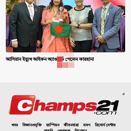
আসিয়ান ইয়্যুথ আইকন অ্যাওয়ার্ড পেলেন ফারহানা
©
খবর
বিজ্ঞানপ্রযুক্তি
চ্যাম্পিয়ন
জীবনযাত্রা
ভ্রমণ
রিসোর্স সেন্টার