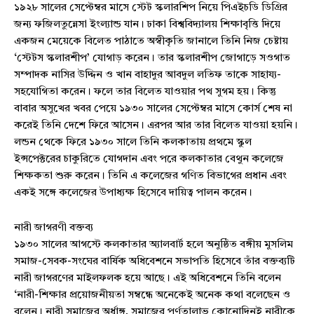
১৯২৮ সালের সেপ্টেম্বর মাসে স্টেট স্কলারশিপ নিয়ে পিএইচডি ডিগ্রির
জন্য ফজিলতুন্নেসা ইংল্যান্ড যান। ঢাকা বিশ্ববিদ্যালয় শিক্ষাবৃত্তি দিয়ে
একজন মেয়েকে বিলেত পাঠাতে অস্বীকৃতি জানালে তিনি নিজ চেষ্টায়
‘স্টেটস স্কলারশীপ’ যোগাড় করেন। তার স্কলারশীপ জোগাড়ে সওগাত
সম্পাদক নাসির উদ্দিন ও খান বাহাদুর আবদুল লতিফ তাকে সাহায্য-
সহযোগিতা করেন। ফলে তার বিলেত যাওয়ার পথ সুগম হয়। কিন্তু
বাবার অসুখের খবর পেয়ে ১৯৩০ সালের সেপ্টেম্বর মাসে কোর্স শেষ না
করেই তিনি দেশে ফিরে আসেন। এরপর আর তার বিলেত যাওয়া হয়নি।
লন্ডন থেকে ফিরে ১৯৩০ সালে তিনি কলকাতায় প্রথমে স্কুল
ইন্সপেক্টরের চাকুরিতে যোগদান এবং পরে কলকাতার বেথুন কলেজে
শিক্ষকতা শুরু করেন। তিনি এ কলেজের গণিত বিভাগের প্রধান এবং
একই সঙ্গে কলেজের উপাধ্যক্ষ হিসেবে দায়িত্ব পালন করেন।
নারী জাগরণী বক্তব্য
১৯৩০ সালের আগস্টে কলকাতার অ্যালবার্ট হলে অনুষ্ঠিত বঙ্গীয় মুসলিম
সমাজ-সেবক-সংঘের বার্ষিক অধিবেশনে সভাপতি হিসেবে তাঁর বক্তব্যটি
নারী জাগরণের মাইলফলক হয়ে আছে। এই অধিবেশনে তিনি বলেন
‘নারী-শিক্ষার প্রয়োজনীয়তা সম্বন্ধে অনেকেই অনেক কথা বলেছেন ও
বলেন। নারী সমাজের অর্ধাঙ্গ, সমাজের পূর্ণতালাভ কোনোদিনই নারীকে