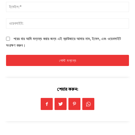
ইমে
ওয়ে
পরের বার আমি মন্তব্য করার জন্য এই ব্রাউজারে আমার নাম, ইমেল, এবং ওয়েবসাইট
সংরক্ষণ করুন।
Champs21
শেয়ার করুন:
Company
About
Contact us
Subscription Plans