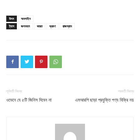
Company
About
উৎস
অনলাইন
ট্যাগ
জলমহল
ভারত
ভ্রমণ
রাজস্থান
Contact us
Subscription Plans
My account
Download PhotoCard
পূর্ববর্তী নিবন্ধ
পরবর্তী নিবন্ধ
ওভেনে যে ৫টি জিনিস দিবেন না
এমআরপি ছাড়া প্রযুক্তি পণ্য বিক্রি নয়