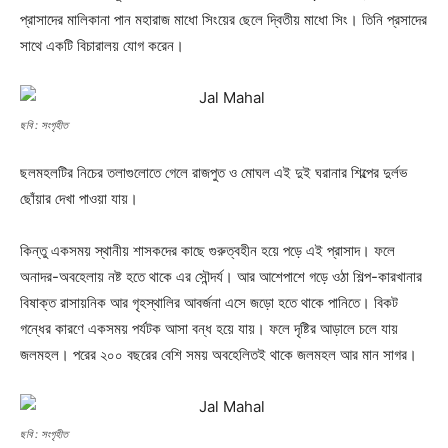
প্রাসাদের মালিকানা পান মহারাজ মাধো সিংয়ের ছেলে দ্বিতীয় মাধো সিং। তিনি প্রসাদের
সাথে একটি বিচারালয় যোগ করেন।
ছবি : সংগৃহীত
ছলমহলটির নিচের তলাগুলোতে গেলে রাজপুত ও মোঘল এই দুই ঘরানার শিল্পের দুর্লভ
ছোঁয়ার দেখা পাওয়া যায়।
কিন্তু একসময় স্থানীয় শাসকদের কাছে গুরুত্বহীন হয়ে পড়ে এই প্রাসাদ। ফলে
অনাদর-অবহেলায় নষ্ট হতে থাকে এর সৌন্দর্য। আর আশেপাশে গড়ে ওঠা শিল্প-কারখানার
বিষাক্ত রাসায়নিক আর গৃহস্থালির আবর্জনা এসে জড়ো হতে থাকে পানিতে। বিকট
গন্ধের কারণে একসময় পর্যটক আসা বন্ধ হয়ে যায়। ফলে দৃষ্টির আড়ালে চলে যায়
জলমহল। পরের ২০০ বছরের বেশি সময় অবহেলিতই থাকে জলমহল আর মান সাগর।
ছবি : সংগৃহীত