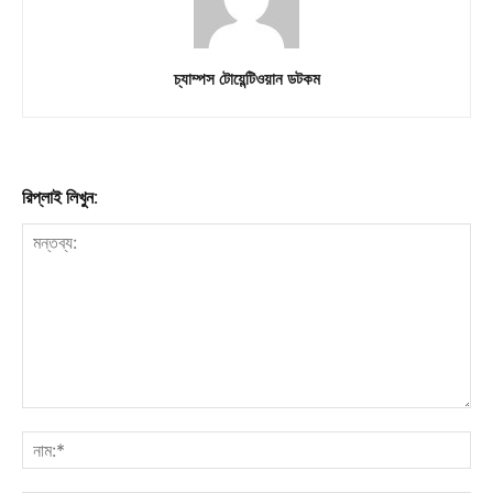
চ্যাম্পস টোয়েন্টিওয়ান ডটকম
রিপ্লাই লিখুন: