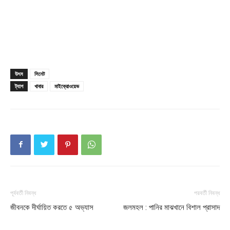
Company
About
Contact us
উৎস
সিনেট
Subscription Plans
ট্যাগ
খাবার
মাইক্রোওয়েভ
My account
Download PhotoCard
পূর্ববর্তী নিবন্ধ
পরবর্তী নিবন্ধ
জীবনকে দীর্ঘায়িত করতে ৫ অভ্যাস
জলমহল : পানির মাঝখানে বিশাল প্রাসাদ