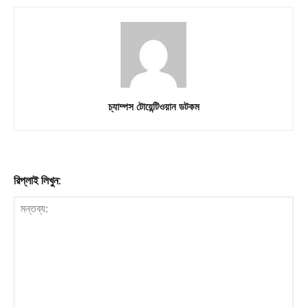
চ্যাম্পস টোয়েন্টিওয়ান ডটকম
রিপ্লাই লিখুন: