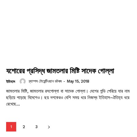
Champs21
যশোরের প্রসিদ্ধ জামতলার মিষ্টি সাদেক গোল্লা
চ্যাম্পস টোয়েন্টিওয়ান ডটকম
-
May 15, 2018
ইতিহাস
জামতলার মিষ্টি, জামতলার রসগোল্লা বা সাদেক গোল্লা। দেশের গন্ডি পেরিয়ে যার নাম
Company
ছড়িয়ে পড়েছে বিদেশেও। ছয় দশকেরও বেশি সময় ধরে নিজস্ব ইতিহাস-ঐতিহ্য ধরে
রেখেছে...
About
Contact us
1
2
3
Subscription Plans