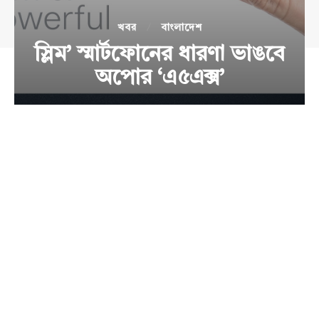
খবর
বাংলাদেশ
স্লিম’ স্মার্টফোনের ধারণা ভাঙবে
অপোর ‘এ৫এক্স’