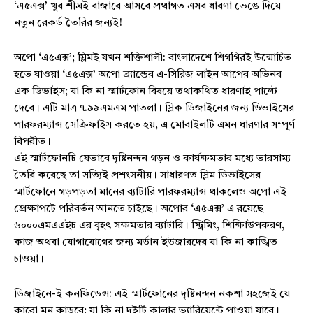
‘এ৫এক্স’ খুব শীঘ্রই বাজারে আসবে প্রথাগত এসব ধারণা ভেঙে দিয়ে
নতুন রেকর্ড তৈরির জন্যই!
অপো ‘এ৫এক্স’; স্লিমই যখন শক্তিশালী: বাংলাদেশে শিগগিরই উন্মোচিত
হতে যাওয়া ‘এ৫এক্স’ অপো ব্র্যান্ডের এ-সিরিজ লাইন আপের অভিনব
এক ডিভাইস; যা কি না স্মার্টফোন বিষয়ে তথাকথিত ধারণাই পাল্টে
দেবে। এটি মাত্র ৭.৯৯এমএম পাতলা। স্লিক ডিজাইনের জন্য ডিভাইসের
পারফরম্যান্স সেক্রিফাইস করতে হয়, এ মোবাইলটি এমন ধারণার সম্পূর্ণ
বিপরীত।
এই স্মার্টফোনটি যেভাবে দৃষ্টিনন্দন গড়ন ও কার্যক্ষমতার মধ্যে ভারসাম্য
তৈরি করেছে তা সত্যিই প্রশংসনীয়। সাধারণত স্লিম ডিভাইসের
স্মার্টফোনে গড়পড়তা মানের ব্যাটারি পারফরম্যান্স থাকলেও অপো এই
প্রেক্ষাপটে পরিবর্তন আনতে চাইছে। অপোর ‘এ৫এক্স’ এ রয়েছে
৬০০০এমএএইচ এর বৃহৎ সক্ষমতার ব্যাটারি। স্ট্রিমিং, শিক্ষািউপকরণ,
কাজ অথবা যোগাযোগের জন্য মর্ডান ইউজারদের যা কি না কাঙ্খিত
চাওয়া।
ডিজাইনে-ই কনফিডেন্স: এই স্মার্টফোনের দৃষ্টিনন্দন নকশা সহজেই যে
কারো মন কাড়বে; যা কি না দুইটি কালার ভ্যারিয়েন্টে পাওয়া যাবে।