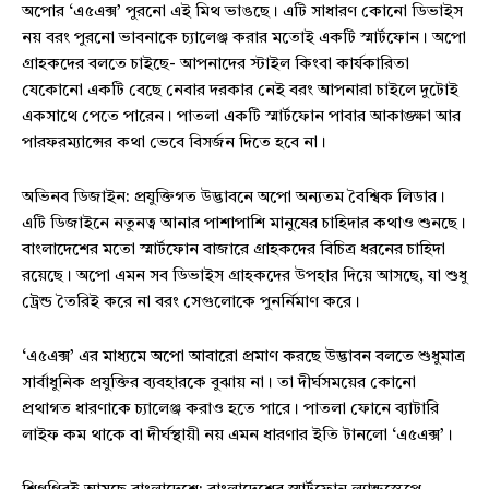
অপোর ‘এ৫এক্স’ পুরনো এই মিথ ভাঙছে। এটি সাধারণ কোনো ডিভাইস
নয় বরং পুরনো ভাবনাকে চ্যালেঞ্জ করার মতোই একটি স্মার্টফোন। অপো
গ্রাহকদের বলতে চাইছে- আপনাদের স্টাইল কিংবা কার্যকারিতা
যেকোনো একটি বেছে নেবার দরকার নেই বরং আপনারা চাইলে দুটোই
একসাথে পেতে পারেন। পাতলা একটি স্মার্টফোন পাবার আকাঙ্ক্ষা আর
পারফরম্যান্সের কথা ভেবে বিসর্জন দিতে হবে না।
অভিনব ডিজাইন: প্রযুক্তিগত উদ্ভাবনে অপো অন্যতম বৈশ্বিক লিডার।
এটি ডিজাইনে নতুনত্ব আনার পাশাপাশি মানুষের চাহিদার কথাও শুনছে।
বাংলাদেশের মতো স্মার্টফোন বাজারে গ্রাহকদের বিচিত্র ধরনের চাহিদা
রয়েছে। অপো এমন সব ডিভাইস গ্রাহকদের উপহার দিয়ে আসছে, যা শুধু
ট্রেন্ড তৈরিই করে না বরং সেগুলোকে পুনর্নিমাণ করে।
‘এ৫এক্স’ এর মাধ্যমে অপো আবারো প্রমাণ করছে উদ্ভাবন বলতে শুধুমাত্র
সার্বাধুনিক প্রযুক্তির ব্যবহারকে বুঝায় না। তা দীর্ঘসময়ের কোনো
প্রথাগত ধারণাকে চ্যালেঞ্জ করাও হতে পারে। পাতলা ফোনে ব্যাটারি
লাইফ কম থাকে বা দীর্ঘস্থায়ী নয় এমন ধারণার ইতি টানলো ‘এ৫এক্স’।