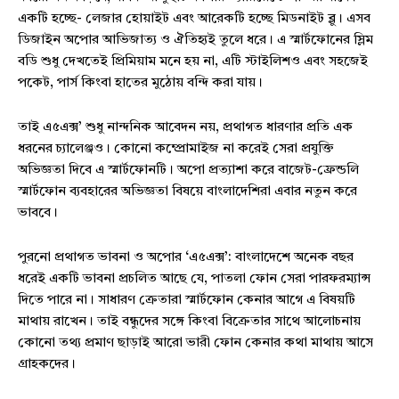
একটি হচ্ছে- লেজার হোয়াইট এবং আরেকটি হচ্ছে মিডনাইট ব্লু। এসব
ডিজাইন অপোর আভিজাত্য ও ঐতিহ্যই তুলে ধরে। এ স্মার্টফোনের স্লিম
বডি শুধু দেখতেই প্রিমিয়াম মনে হয় না, এটি স্টাইলিশও এবং সহজেই
পকেট, পার্স কিংবা হাতের মুঠোয় বন্দি করা যায়।
তাই এ৫এক্স’ শুধু নান্দনিক আবেদন নয়, প্রথাগত ধারণার প্রতি এক
ধরনের চ্যালেঞ্জও। কোনো কম্প্রোমাইজ না করেই সেরা প্রযুক্তি
অভিজ্ঞতা দিবে এ স্মার্টফোনটি। অপো প্রত্যাশা করে বাজেট-ফ্রেন্ডলি
স্মার্টফোন ব্যবহারের অভিজ্ঞতা বিষয়ে বাংলাদেশিরা এবার নতুন করে
ভাববে।
পুরনো প্রথাগত ভাবনা ও অপোর ‘এ৫এক্স’: বাংলাদেশে অনেক বছর
ধরেই একটি ভাবনা প্রচলিত আছে যে, পাতলা ফোন সেরা পারফরম্যান্স
দিতে পারে না। সাধারণ ক্রেতারা স্মার্টফোন কেনার আগে এ বিষয়টি
মাথায় রাখেন। তাই বন্ধুদের সঙ্গে কিংবা বিক্রেতার সাথে আলোচনায়
কোনো তথ্য প্রমাণ ছাড়াই আরো ভারী ফোন কেনার কথা মাথায় আসে
গ্রাহকদের।