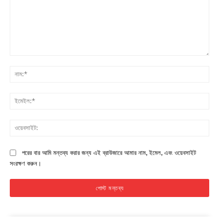
Champs21
মন্তব্য:
নাম:
ইমে
Company
About
ওয়ে
Contact us
পরের বার আমি মন্তব্য করার জন্য এই ব্রাউজারে আমার নাম, ইমেল, এবং ওয়েবসাইট
Subscription Plans
সংরক্ষণ করুন।
My account
Download PhotoCard