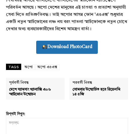
শিগগিরই আসছে বাংলাদেশে: বাংলাদেশের স্মার্টফোন ল্যান্ডস্কেপে
পরিবর্তন আসছে। অপো দেশের মানুষের এই চাওয়া ও প্রত্যাশা অনুযায়ী
সেবা দিতে প্রতিশ্রুতিবদ্ধ। তাই অপোর আসন্ন ফোন ‘এ৫এক্স’ শুধুমাত্র
একটি নতুন স্মার্টফোনের লঞ্চ নয় বরং পাতলা স্মার্টফোনকে নতুন চোখে
দেখার জন্য ব্যবহারকারীদের বিশেষ আমন্ত্রণ বার্তা।
Download PhotoCard
TAGS
অপো
অপো এ৫এক্স
পূর্ববর্তী নিবন্ধ
পরবর্তী নিবন্ধ
দেশে স্যামসাং গ্যালাক্সি এ০৬
সোমবার উন্মোচিত হবে রিয়েলমি
স্মার্টফোন উন্মোচন
১৪ ৫জি
রিপ্লাই লিখুন: