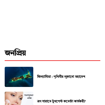
জনপ্রিয়
জিল্যান্ডিয়া : পৃথিবীর লুকানো মহাদেশ
ব্রণ সারাতে টুথপেস্ট কতোটা কার্যকরী?