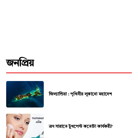
জনপ্রিয়
জিল্যান্ডিয়া : পৃথিবীর লুকানো মহাদেশ
ব্রণ সারাতে টুথপেস্ট কতোটা কার্যকরী?