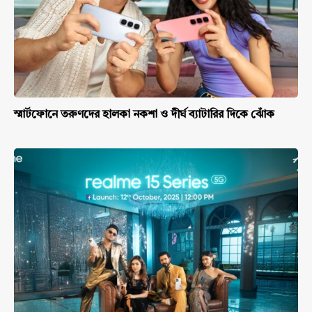
স্মার্টফোনে তরুণদের হালকা নকশা ও দীর্ঘ ব্যাটারির দিকে ঝোঁক