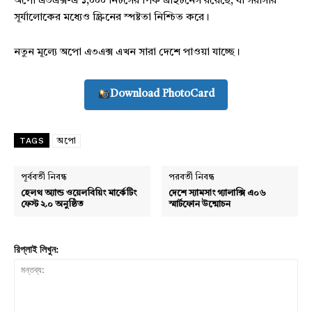
অপো এ৩এক্স-এ ১,০০০ নিটসের পিক ব্রাইটনেস রয়েছে, যা সরাসরি
সূর্যালোকের মধ্যেও স্ক্রিনের স্পষ্টতা নিশ্চিত করে।
নতুন মূল্যে অপো এ৩এক্স এখন সারা দেশে পাওয়া যাচ্ছে।
Download PhotoCard
TAGS
অপো
পূর্ববর্তী নিবন্ধ
পরবর্তী নিবন্ধ
হেলথ অ্যান্ড ওয়েলবিয়িং মার্কেটিং
দেশে স্যামসাং গ্যালাক্সি এ০৬
ফেস্ট ২.০ অনুষ্ঠিত
স্মার্টফোন উন্মোচন
রিপ্লাই লিখুন: