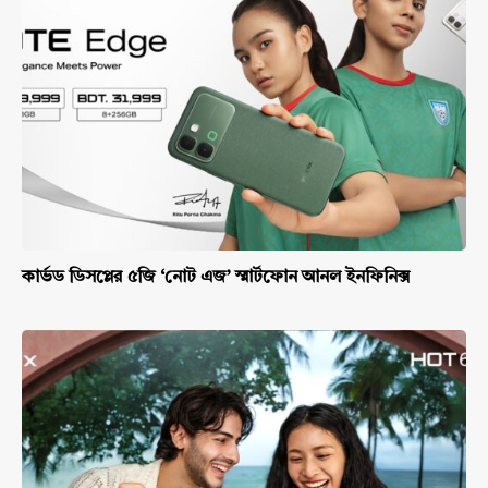
কার্ভড ডিসপ্লের ৫জি ‘নোট এজ’ স্মার্টফোন আনল ইনফিনিক্স