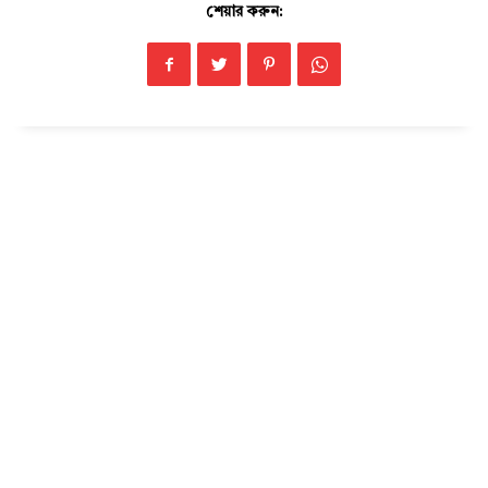
শেয়ার করুন:
Champs21
Company
About
Contact us
Subscription Plans
My account
Download PhotoCard