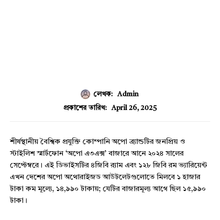
লেখক:
Admin
April 26, 2025
প্রকাশের তারিখ:
শীর্ষস্থানীয় বৈশ্বিক প্রযুক্তি কোম্পানি অপো ব্র্যান্ডটির জনপ্রিয় ও
স্টাইলিশ স্মার্টফোন ‘অপো এ৩এক্স’ বাজারে আনে ২০২৪ সালের
সেপ্টেম্বরে। এই ডিভাইসটির ৪জিবি র‍্যাম এবং ১২৮ জিবি রম ভ্যারিয়েন্ট
এখন দেশের অপো অথোরাইজড আউটলেটগুলোতে মিলবে ১ হাজার
টাকা কম মূল্যে, ১৪,৯৯০ টাকায়; যেটির বাজারমূল্য আগে ছিল ১৫,৯৯০
টাকা।