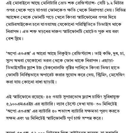
এই মোবাইলে আছে মেলিটারি গ্রেড শক রেজিস্ট্যান্স- যেটি ১.২ মিটার
ওপর থেকে পড়ে যাওয়া ফোনকেও ক্ষতি থেকে নিরাপত্তা দেয়। বিভিন্ন
অ্যাঙ্গেল থেকে ফোনটি পড়ে গেলে কিংবা স্মার্টফোনের ওপর দিয়ে
মোটরসাইকেল চলে যাওয়াসহ যেকোনো পরিস্থিতিতে ডিভাইস থাকে
নিরাপদ। এত শক্ত গড়নের দারুণ স্মার্টফোনটি মোটেও পুরু নয় বরং
বেশ স্লিম।
‘অপো এ৩এক্স’ এ আরো আছে লিকুইড রেজিস্ট্যান্স। তাই কফি, দুধ, চা,
স্যুপ অথবা যেকোনো তরল থেকে ফোন থাকে নিরাপদ। এছাড়া-
ডিভাইসটির স্ল্যাশ টাচ টেকনোলজি বৃষ্টির পানিতে কিংবা ভিজা হাতে
ফোনটি নির্বিঘ্নভাবে অপারেট করার সুযোগ করে দেয়, স্ট্রিমিং, মেসেজিং
করা যায় কোনো বাধা ছাড়াই।
এই স্মার্টফোনে রয়েছে- ৪৫ ওয়াট সুপারভোগ ফ্ল্যাশ চার্জিং সুবিধাযুক্ত
৫,১০০এমএএইচ এর ব্যাটারি। ল্যাব টেস্টে দেখা যায়- ৩০ মিনিটেই
‘অপো এ৩এক্স’ এর ব্যাটারি ৫০ শতাংশ ব্যাটারি সক্ষমতা পূরণ করতে
সক্ষম এবং ৭৪ মিনিটেই স্মার্টফোনটি পূর্ণ চার্জ সম্পন্ন করে।