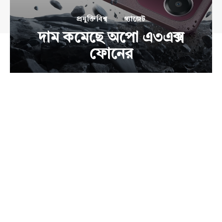
প্রযুক্তিবিশ্ব
গ্যাজেট
দাম কমেছে অপো এ৩এক্স
ফোনের