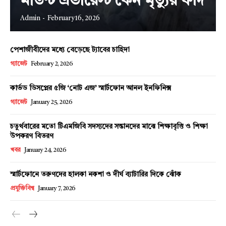
মাউন্ট এভারেস্ট কেন মৃত্যুর ফাঁদ
Admin
-
February 16, 2026
পেশাজীবীদের মধ্যে বেড়েছে ট্যাবের চাহিদা
Champs21
গ্যাজেট
February 2, 2026
কার্ভড ডিসপ্লের ৫জি ‘নোট এজ’ স্মার্টফোন আনল ইনফিনিক্স
গ্যাজেট
January 25, 2026
Company
চতুর্থবারের মতো টিএমজিবি সদস্যদের সন্তানদের মাঝে শিক্ষাবৃত্তি ও শিক্ষা
উপকরণ বিতরণ
খবর
January 24, 2026
About
Contact us
স্মার্টফোনে তরুণদের হালকা নকশা ও দীর্ঘ ব্যাটারির দিকে ঝোঁক
Subscription Plans
প্রযুক্তিবিশ্ব
January 7, 2026
My account