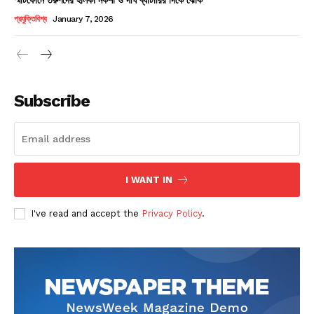
Champs21
প্রযুক্তিবিশ্ব
January 7, 2026
Subscribe
Company
About
Contact us
I WANT IN
Subscription Plans
I've read and accept the
Privacy Policy
.
My account