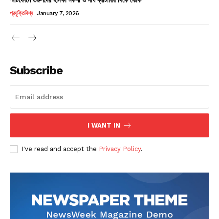
Champs21
প্রযুক্তিবিশ্ব
January 7, 2026
Subscribe
Company
About
Contact us
I WANT IN
Subscription Plans
I've read and accept the
Privacy Policy
.
My account