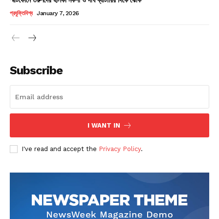
Champs21
প্রযুক্তিবিশ্ব
January 7, 2026
Subscribe
Company
About
Contact us
I WANT IN
Subscription Plans
I've read and accept the
Privacy Policy
.
My account