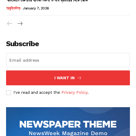
Champs21
প্রযুক্তিবিশ্ব
January 7, 2026
Subscribe
Company
About
Contact us
I WANT IN
Subscription Plans
I've read and accept the
Privacy Policy
.
My account