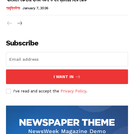
Champs21
প্রযুক্তিবিশ্ব
January 7, 2026
Subscribe
Company
About
Contact us
I WANT IN
Subscription Plans
I've read and accept the
Privacy Policy
.
My account