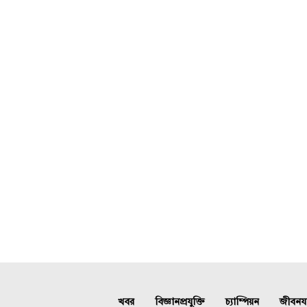
খবর
বিজ্ঞানপ্রযুক্তি
চ্যাম্পিয়ন
জীবনযাত