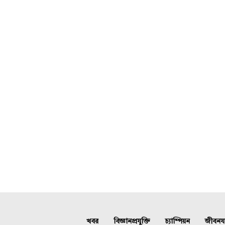
খবর
বিজ্ঞানপ্রযুক্তি
চ্যাম্পিয়ন
জীবনযাত