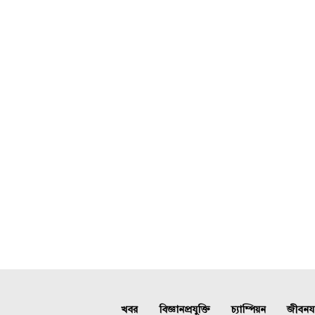
খবর
বিজ্ঞানপ্রযুক্তি
চ্যাম্পিয়ন
জীবনযাত