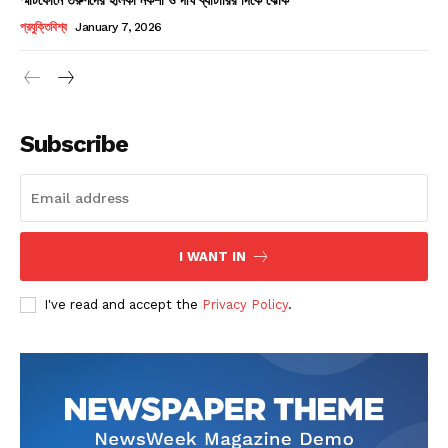
Champs21
প্রযুক্তিবিশ্ব
January 7, 2026
Subscribe
Company
About
Contact us
I WANT IN
Subscription Plans
I've read and accept the
Privacy Policy
.
My account