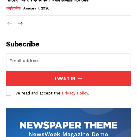
Champs21
প্রযুক্তিবিশ্ব
January 7, 2026
Subscribe
Company
About
Contact us
I WANT IN
Subscription Plans
I've read and accept the
Privacy Policy
.
My account