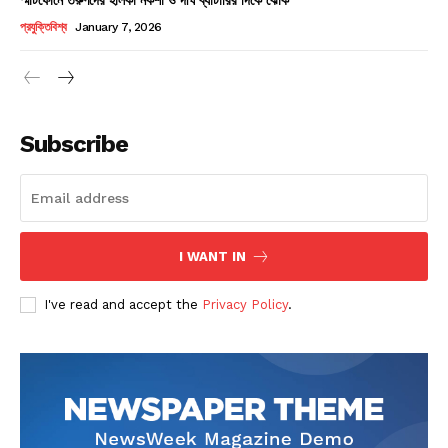
Champs21
প্রযুক্তিবিশ্ব
January 7, 2026
Subscribe
Company
About
Contact us
I WANT IN
Subscription Plans
I've read and accept the
Privacy Policy
.
My account