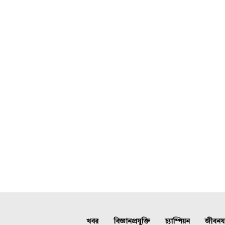
খবর
বিজ্ঞানপ্রযুক্তি
চ্যাম্পিয়ন
জীবনযাত