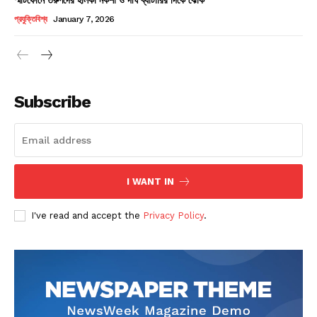
Champs21
প্রযুক্তিবিশ্ব
January 7, 2026
Subscribe
Company
About
Contact us
I WANT IN
Subscription Plans
I've read and accept the
Privacy Policy
.
My account