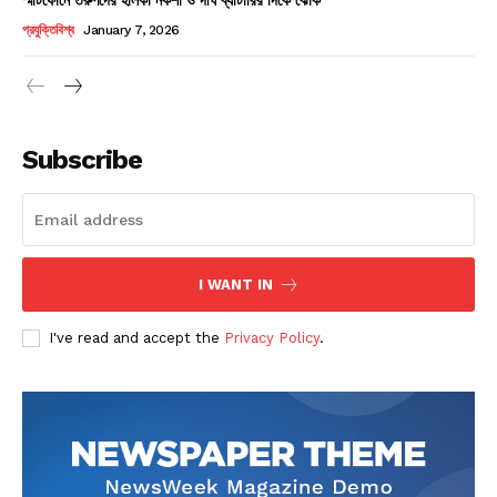
Champs21
প্রযুক্তিবিশ্ব
January 7, 2026
Subscribe
Company
About
Contact us
I WANT IN
Subscription Plans
I've read and accept the
Privacy Policy
.
My account