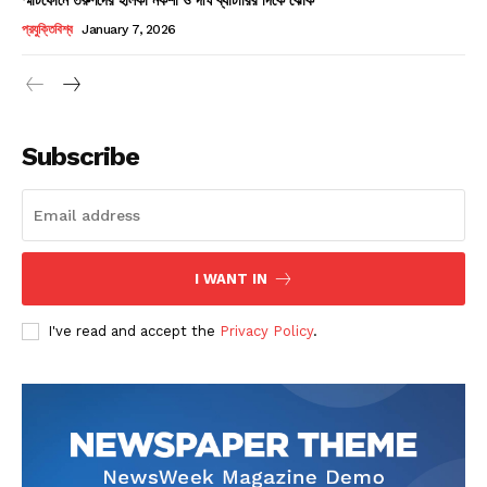
Champs21
প্রযুক্তিবিশ্ব
January 7, 2026
Subscribe
Company
About
Contact us
I WANT IN
Subscription Plans
I've read and accept the
Privacy Policy
.
My account