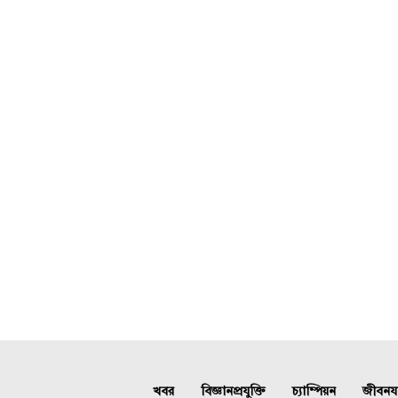
খবর
বিজ্ঞানপ্রযুক্তি
চ্যাম্পিয়ন
জীবনযাত