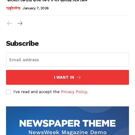
Champs21
প্রযুক্তিবিশ্ব
January 7, 2026
Subscribe
Company
About
Contact us
I WANT IN
Subscription Plans
I've read and accept the
Privacy Policy
.
My account