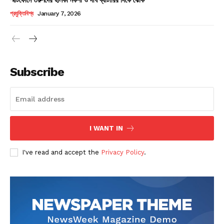
Champs21
প্রযুক্তিবিশ্ব
January 7, 2026
Subscribe
Company
About
Contact us
I WANT IN
Subscription Plans
I've read and accept the
Privacy Policy
.
My account