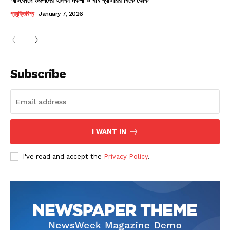
Champs21
প্রযুক্তিবিশ্ব
January 7, 2026
Subscribe
Company
About
Contact us
I WANT IN
Subscription Plans
I've read and accept the
Privacy Policy
.
My account