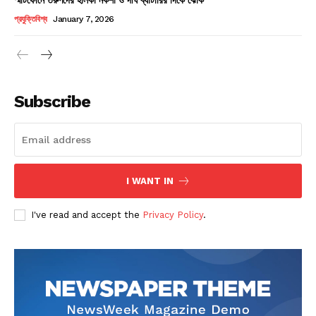
Champs21
প্রযুক্তিবিশ্ব
January 7, 2026
Subscribe
Company
About
Contact us
I WANT IN
Subscription Plans
I've read and accept the
Privacy Policy
.
My account