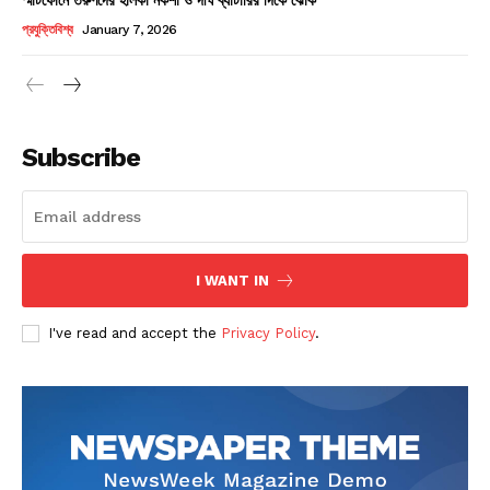
Champs21
প্রযুক্তিবিশ্ব
January 7, 2026
Subscribe
Company
About
Contact us
I WANT IN
Subscription Plans
I've read and accept the
Privacy Policy
.
My account