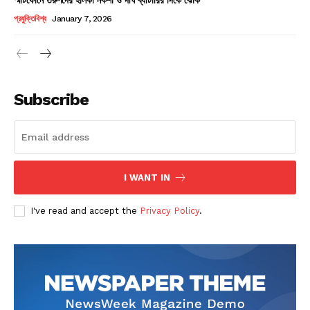
Champs21
প্রযুক্তিবিশ্ব
January 7, 2026
Subscribe
Company
About
Contact us
I WANT IN
Subscription Plans
I've read and accept the
Privacy Policy
.
My account