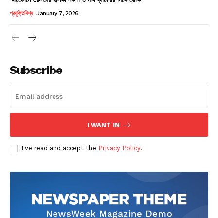
Champs21
প্রযুক্তিবিশ্ব
January 7, 2026
Subscribe
Company
About
Contact us
I WANT IN
Subscription Plans
I've read and accept the
Privacy Policy
.
My account