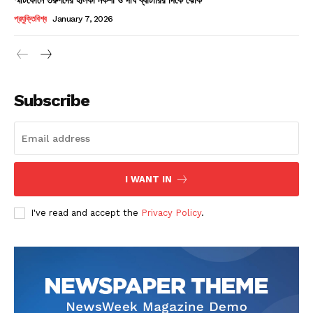
Champs21
প্রযুক্তিবিশ্ব
January 7, 2026
Subscribe
Company
About
Contact us
I WANT IN
Subscription Plans
I've read and accept the
Privacy Policy
.
My account