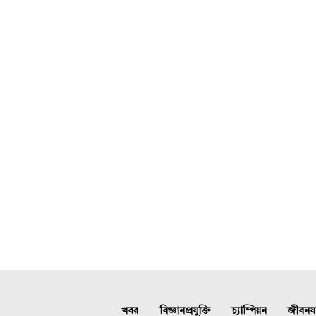
খবর
বিজ্ঞানপ্রযুক্তি
চ্যাম্পিয়ন
জীবনযাত