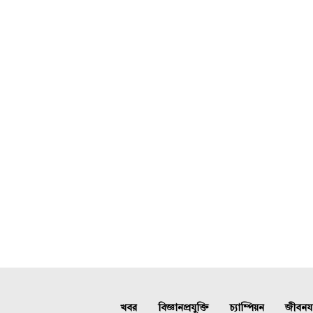
খবর
বিজ্ঞানপ্রযুক্তি
চ্যাম্পিয়ন
জীবনযাত