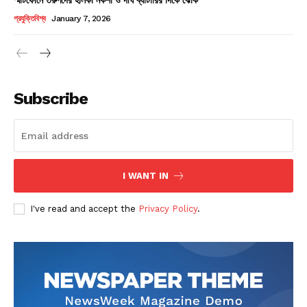
Champs21
প্রযুক্তিবিশ্ব
January 7, 2026
Subscribe
Company
About
Contact us
I WANT IN
Subscription Plans
I've read and accept the
Privacy Policy
.
My account